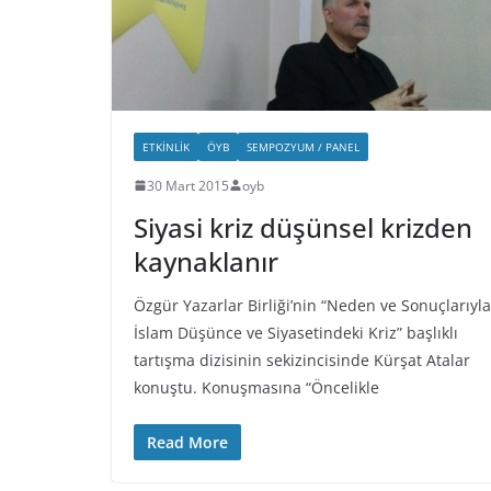
ETKINLIK
ÖYB
SEMPOZYUM / PANEL
30 Mart 2015
oyb
Siyasi kriz düşünsel krizden
kaynaklanır
Özgür Yazarlar Birliği’nin “Neden ve Sonuçlarıyla
İslam Düşünce ve Siyasetindeki Kriz” başlıklı
tartışma dizisinin sekizincisinde Kürşat Atalar
konuştu. Konuşmasına “Öncelikle
Read More