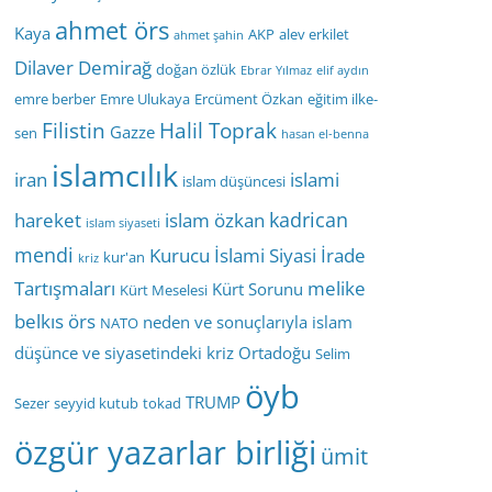
ahmet örs
Kaya
AKP
alev erkilet
ahmet şahin
Dilaver Demirağ
doğan özlük
Ebrar Yılmaz
elif aydın
emre berber
Emre Ulukaya
Ercüment Özkan
eğitim ilke-
Filistin
Halil Toprak
Gazze
sen
hasan el-benna
islamcılık
iran
islami
islam düşüncesi
kadrican
hareket
islam özkan
islam siyaseti
mendi
Kurucu İslami Siyasi İrade
kur'an
kriz
Tartışmaları
melike
Kürt Sorunu
Kürt Meselesi
belkıs örs
neden ve sonuçlarıyla islam
NATO
düşünce ve siyasetindeki kriz
Ortadoğu
Selim
öyb
TRUMP
Sezer
seyyid kutub
tokad
özgür yazarlar birliği
ümit