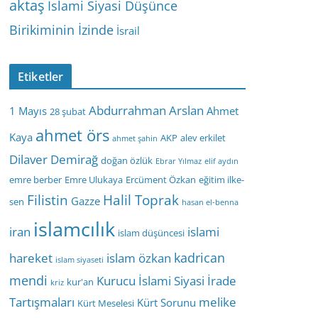
aktaş
İslami Siyasi Düşünce
Birikiminin İzinde
İsrail
Etiketler
Abdurrahman Arslan
1 Mayıs
Ahmet
28 şubat
ahmet örs
Kaya
AKP
alev erkilet
ahmet şahin
Dilaver Demirağ
doğan özlük
Ebrar Yılmaz
elif aydın
emre berber
Emre Ulukaya
Ercüment Özkan
eğitim ilke-
Filistin
Halil Toprak
Gazze
sen
hasan el-benna
islamcılık
iran
islami
islam düşüncesi
kadrican
hareket
islam özkan
islam siyaseti
mendi
Kurucu İslami Siyasi İrade
kur'an
kriz
Tartışmaları
melike
Kürt Sorunu
Kürt Meselesi