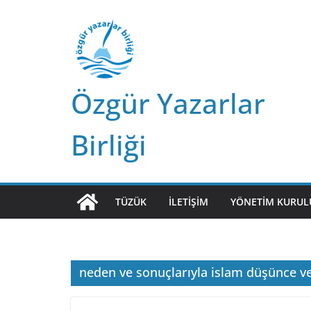
Skip
to
content
Özgür Yazarlar
Birliği
TÜZÜK
İLETIŞIM
YÖNETIM KURUL
neden ve sonuçlarıyla islam düşünce ve