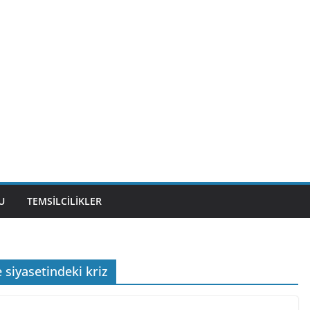
U
TEMSILCILIKLER
 siyasetindeki kriz