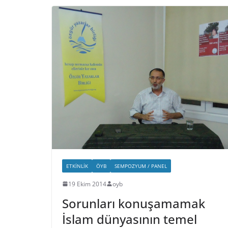
ETKINLIK
ÖYB
SEMPOZYUM / PANEL
19 Ekim 2014
oyb
Sorunları konuşamamak
İslam dünyasının temel