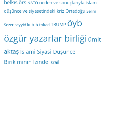
belkıs örs
neden ve sonuçlarıyla islam
NATO
düşünce ve siyasetindeki kriz
Ortadoğu
Selim
öyb
TRUMP
Sezer
seyyid kutub
tokad
özgür yazarlar birliği
ümit
aktaş
İslami Siyasi Düşünce
Birikiminin İzinde
İsrail