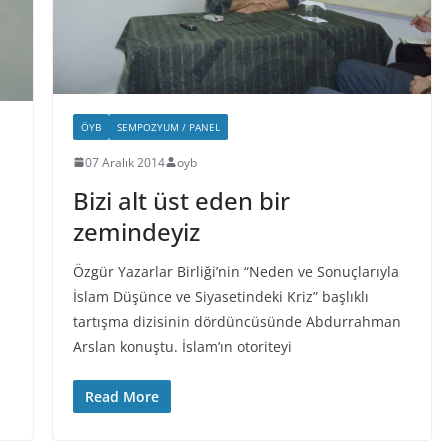
ÖYB
SEMPOZYUM / PANEL
07 Aralık 2014
oyb
Bizi alt üst eden bir
zemindeyiz
Özgür Yazarlar Birliği’nin “Neden ve Sonuçlarıyla
İslam Düşünce ve Siyasetindeki Kriz” başlıklı
tartışma dizisinin dördüncüsünde Abdurrahman
Arslan konuştu. İslam’ın otoriteyi
Read More