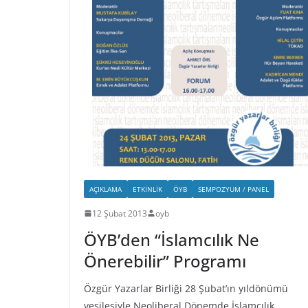
AÇIKLAMA
ETKINLIK
ÖYB
SEMPOZYUM / PANEL
12 Şubat 2013
oyb
ÖYB’den “İslamcılık Ne
Önerebilir” Programı
Özgür Yazarlar Birliği 28 Şubat’ın yıldönümü
vesilesiyle Neoliberal Dönemde İslamcılık