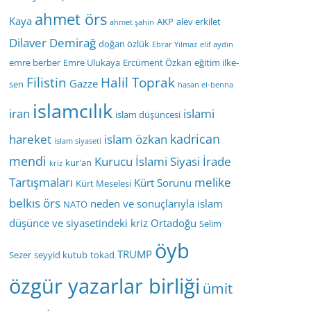
ahmet örs
Kaya
AKP
alev erkilet
ahmet şahin
Dilaver Demirağ
doğan özlük
Ebrar Yılmaz
elif aydın
emre berber
Emre Ulukaya
Ercüment Özkan
eğitim ilke-
Filistin
Halil Toprak
Gazze
sen
hasan el-benna
islamcılık
iran
islami
islam düşüncesi
kadrican
hareket
islam özkan
islam siyaseti
mendi
Kurucu İslami Siyasi İrade
kur'an
kriz
Tartışmaları
melike
Kürt Sorunu
Kürt Meselesi
belkıs örs
neden ve sonuçlarıyla islam
NATO
düşünce ve siyasetindeki kriz
Ortadoğu
Selim
öyb
TRUMP
Sezer
seyyid kutub
tokad
özgür yazarlar birliği
ümit