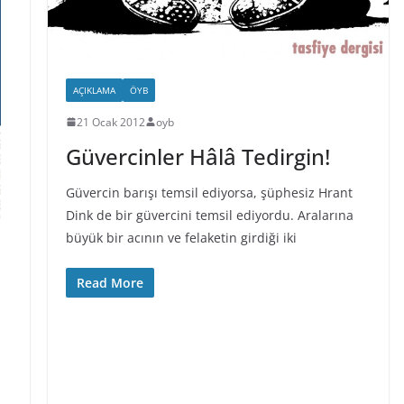
AÇIKLAMA
ÖYB
21 Ocak 2012
oyb
Güvercinler Hâlâ Tedirgin!
Güvercin barışı temsil ediyorsa, şüphesiz Hrant
Dink de bir güvercini temsil ediyordu. Aralarına
büyük bir acının ve felaketin girdiği iki
Read More