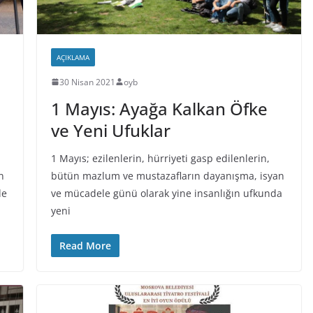
AÇIKLAMA
30 Nisan 2021
oyb
1 Mayıs: Ayağa Kalkan Öfke
ve Yeni Ufuklar
1 Mayıs; ezilenlerin, hürriyeti gasp edilenlerin,
n
bütün mazlum ve mustazafların dayanışma, isyan
de
ve mücadele günü olarak yine insanlığın ufkunda
yeni
Read More