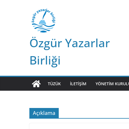
Skip
to
content
Özgür Yazarlar
Birliği
TÜZÜK
İLETIŞIM
YÖNETIM KURUL
Açıklama