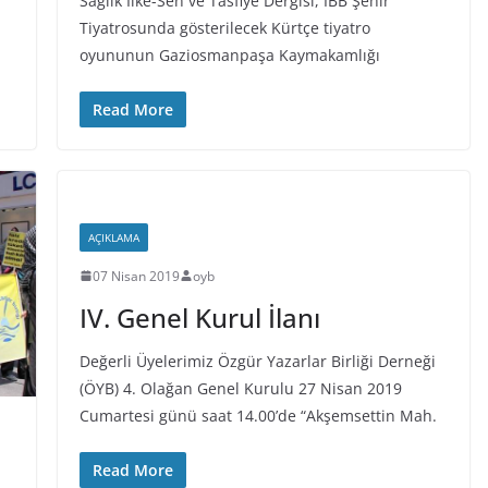
Sağlık İlke-Sen ve Tasfiye Dergisi, İBB Şehir
Tiyatrosunda gösterilecek Kürtçe tiyatro
oyununun Gaziosmanpaşa Kaymakamlığı
Read More
AÇIKLAMA
07 Nisan 2019
oyb
IV. Genel Kurul İlanı
Değerli Üyelerimiz Özgür Yazarlar Birliği Derneği
(ÖYB) 4. Olağan Genel Kurulu 27 Nisan 2019
Cumartesi günü saat 14.00’de “Akşemsettin Mah.
Read More