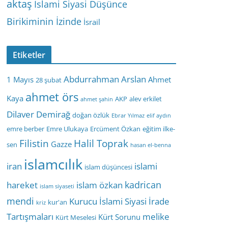
aktaş
İslami Siyasi Düşünce
Birikiminin İzinde
İsrail
Etiketler
Abdurrahman Arslan
1 Mayıs
Ahmet
28 şubat
ahmet örs
Kaya
AKP
alev erkilet
ahmet şahin
Dilaver Demirağ
doğan özlük
Ebrar Yılmaz
elif aydın
emre berber
Emre Ulukaya
Ercüment Özkan
eğitim ilke-
Filistin
Halil Toprak
Gazze
sen
hasan el-benna
islamcılık
iran
islami
islam düşüncesi
kadrican
hareket
islam özkan
islam siyaseti
mendi
Kurucu İslami Siyasi İrade
kur'an
kriz
Tartışmaları
melike
Kürt Sorunu
Kürt Meselesi