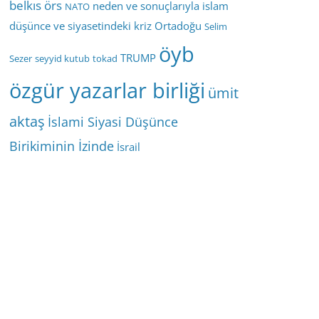
belkıs örs
neden ve sonuçlarıyla islam
NATO
düşünce ve siyasetindeki kriz
Ortadoğu
Selim
öyb
TRUMP
Sezer
seyyid kutub
tokad
özgür yazarlar birliği
ümit
aktaş
İslami Siyasi Düşünce
Birikiminin İzinde
İsrail