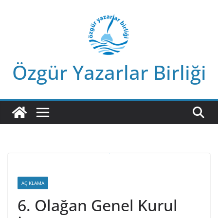
Skip
to
content
Özgür Yazarlar Birliği
AÇIKLAMA
6. Olağan Genel Kurul