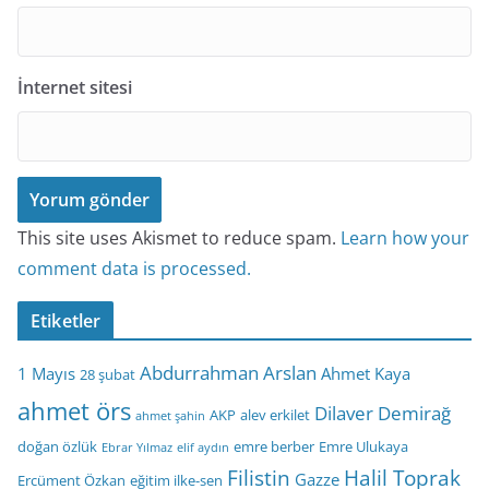
İnternet sitesi
This site uses Akismet to reduce spam.
Learn how your
comment data is processed.
Etiketler
Abdurrahman Arslan
1 Mayıs
Ahmet Kaya
28 şubat
ahmet örs
Dilaver Demirağ
AKP
alev erkilet
ahmet şahin
doğan özlük
emre berber
Emre Ulukaya
Ebrar Yılmaz
elif aydın
Filistin
Halil Toprak
Gazze
Ercüment Özkan
eğitim ilke-sen