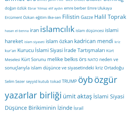
doğan özlük
emre berber
Emre Ulukaya
Ebrar Yılmaz
elif aydın
Filistin
Halil Toprak
Gazze
Ercüment Özkan
eğitim ilke-sen
islamcılık
iran
islami
islam düşüncesi
hasan el-benna
kadrican mendi
hareket
islam özkan
islam siyaseti
kriz
Kurucu İslami Siyasi İrade Tartışmaları
kur'an
Kürt
melike belkıs örs
Kürt Sorunu
neden ve
Meselesi
NATO
sonuçlarıyla islam düşünce ve siyasetindeki kriz
Ortadoğu
öyb
özgür
TRUMP
Selim Sezer
seyyid kutub
tokad
yazarlar birliği
ümit aktaş
İslami Siyasi
Düşünce Birikiminin İzinde
İsrail