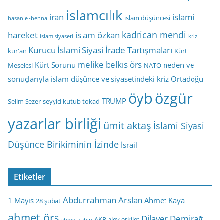
islamcılık
iran
islami
islam düşüncesi
hasan el-benna
kadrican mendi
hareket
islam özkan
islam siyaseti
kriz
Kurucu İslami Siyasi İrade Tartışmaları
kur'an
Kürt
melike belkıs örs
Kürt Sorunu
neden ve
Meselesi
NATO
sonuçlarıyla islam düşünce ve siyasetindeki kriz
Ortadoğu
öyb
özgür
TRUMP
Selim Sezer
seyyid kutub
tokad
yazarlar birliği
ümit aktaş
İslami Siyasi
Düşünce Birikiminin İzinde
İsrail
Etiketler
Abdurrahman Arslan
1 Mayıs
Ahmet Kaya
28 şubat
ahmet örs
Dilaver Demirağ
AKP
alev erkilet
ahmet şahin