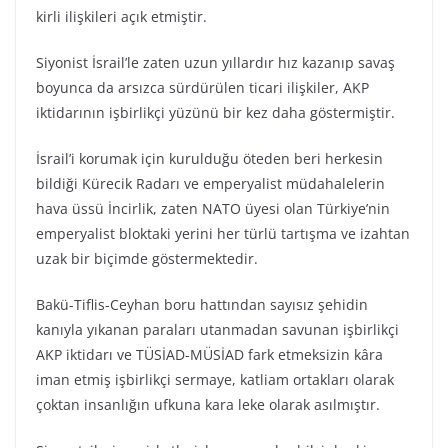
kirli ilişkileri açık etmiştir.
Siyonist İsrail’le zaten uzun yıllardır hız kazanıp savaş
boyunca da arsızca sürdürülen ticari ilişkiler, AKP
iktidarının işbirlikçi yüzünü bir kez daha göstermiştir.
İsrail’i korumak için kurulduğu öteden beri herkesin
bildiği Kürecik Radarı ve emperyalist müdahalelerin
hava üssü İncirlik, zaten NATO üyesi olan Türkiye’nin
emperyalist bloktaki yerini her türlü tartışma ve izahtan
uzak bir biçimde göstermektedir.
Bakü-Tiflis-Ceyhan boru hattından sayısız şehidin
kanıyla yıkanan paraları utanmadan savunan işbirlikçi
AKP iktidarı ve TÜSİAD-MÜSİAD fark etmeksizin kâra
iman etmiş işbirlikçi sermaye, katliam ortakları olarak
çoktan insanlığın ufkuna kara leke olarak asılmıştır.