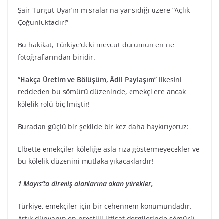
Şair Turgut Uyar’ın mısralarına yansıdığı üzere “Açlık
Çoğunluktadır!”
Bu hakikat, Türkiye’deki mevcut durumun en net
fotoğraflarından biridir.
“
Hakça Üretim ve Bölüşüm, Âdil Paylaşım
” ilkesini
reddeden bu sömürü düzeninde, emekçilere ancak
kölelik rolü biçilmiştir!
Buradan güçlü bir şekilde bir kez daha haykırıyoruz:
Elbette emekçiler köleliğe asla rıza göstermeyecekler ve
bu kölelik düzenini mutlaka yıkacaklardır!
1 Mayıs’ta direniş alanlarına akan yürekler,
Türkiye, emekçiler için bir cehennem konumundadır.
Artık dünyanın en prestijli iktisat dergilerinde sömürü