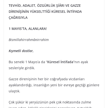
TEVHİD, ADALET, ÖZGÜRLÜK ŞİÂRI VE
GAZZE
DİRENİŞİNİN YÜKSELTTİĞİ
KÜRESEL
İNTİFADA
ÇAĞRISIYLA
1 MAYIS’TA, ALANLARA!
Bismillahirrahmânirrahim
Kıymetli dostlar,
Bu seneki 1 Mayıs’a da “
Küresel İntifada
”nın ayak
sesleriyle girdik.
Gazze direnişinin her bir coğrafyada vicdanları
ayaklandırdığı, insanlığın yeni bir evreye geçtiği günlere
ulaştık.
Çok şükür ki yeryüzünün pek çok noktasında zulme