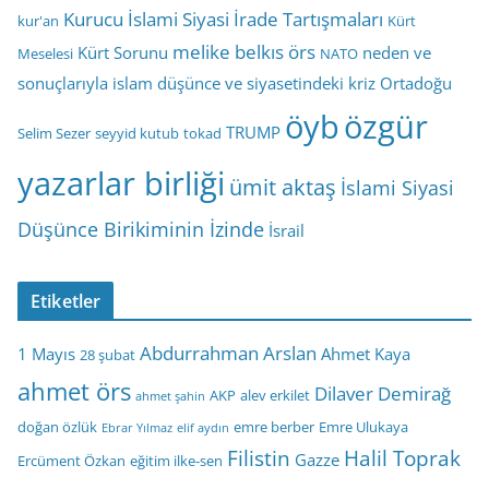
Kurucu İslami Siyasi İrade Tartışmaları
kur'an
Kürt
melike belkıs örs
Kürt Sorunu
neden ve
Meselesi
NATO
sonuçlarıyla islam düşünce ve siyasetindeki kriz
Ortadoğu
öyb
özgür
TRUMP
Selim Sezer
seyyid kutub
tokad
yazarlar birliği
ümit aktaş
İslami Siyasi
Düşünce Birikiminin İzinde
İsrail
Etiketler
Abdurrahman Arslan
1 Mayıs
Ahmet Kaya
28 şubat
ahmet örs
Dilaver Demirağ
AKP
alev erkilet
ahmet şahin
doğan özlük
emre berber
Emre Ulukaya
Ebrar Yılmaz
elif aydın
Filistin
Halil Toprak
Gazze
Ercüment Özkan
eğitim ilke-sen