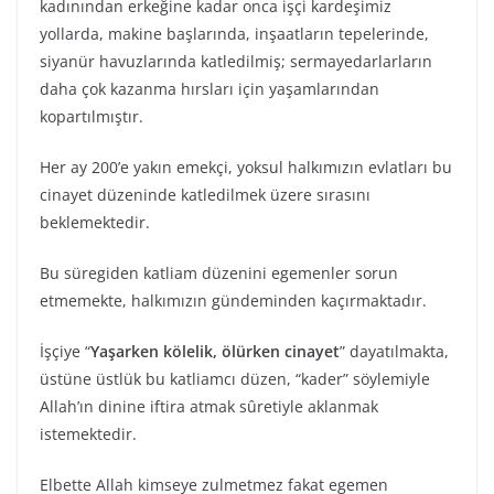
kadınından erkeğine kadar onca işçi kardeşimiz
yollarda, makine başlarında, inşaatların tepelerinde,
siyanür havuzlarında katledilmiş; sermayedarlarların
daha çok kazanma hırsları için yaşamlarından
kopartılmıştır.
Her ay 200’e yakın emekçi, yoksul halkımızın evlatları bu
cinayet düzeninde katledilmek üzere sırasını
beklemektedir.
Bu süregiden katliam düzenini egemenler sorun
etmemekte, halkımızın gündeminden kaçırmaktadır.
İşçiye “
Yaşarken kölelik, ölürken cinayet
” dayatılmakta,
üstüne üstlük bu katliamcı düzen, “kader” söylemiyle
Allah’ın dinine iftira atmak sûretiyle aklanmak
istemektedir.
Elbette Allah kimseye zulmetmez fakat egemen