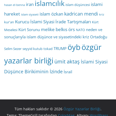
islamcılık
iran
islami
islam düşüncesi
hasan el-benna
kadrican mendi
hareket
islam özkan
islam siyaseti
kriz
Kurucu İslami Siyasi İrade Tartışmaları
kur'an
Kürt
melike belkıs örs
Kürt Sorunu
neden ve
Meselesi
NATO
sonuçlarıyla islam düşünce ve siyasetindeki kriz
Ortadoğu
öyb
özgür
TRUMP
Selim Sezer
seyyid kutub
tokad
yazarlar birliği
ümit aktaş
İslami Siyasi
Düşünce Birikiminin İzinde
İsrail
Tüm hakları saklıdır © 2026
Özgür Yazarlar Birliği
.
Tema: ThemeGrill tarafından
ColorMag
. Altyapı
WordPress
.