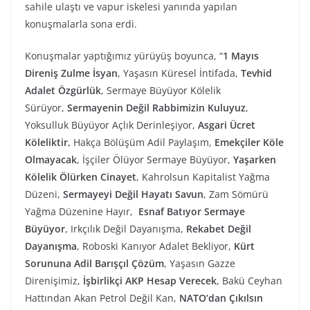
sahile ulaştı ve vapur iskelesi yanında yapılan
konuşmalarla sona erdi.
Konuşmalar yaptığımız yürüyüş boyunca, “
1 Mayıs
Direniş Zulme İsyan
, Yaşasın Küresel İntifada,
Tevhid
Adalet Özgürlük
, Sermaye Büyüyor Kölelik
Sürüyor,
Sermayenin Değil Rabbimizin Kuluyuz
,
Yoksulluk Büyüyor Açlık Derinleşiyor,
Asgari Ücret
Köleliktir
, Hakça Bölüşüm Adil Paylaşım,
Emekçiler Köle
Olmayacak
, İşçiler Ölüyor Sermaye Büyüyor,
Yaşarken
Kölelik Ölürken Cinayet
, Kahrolsun Kapitalist Yağma
Düzeni,
Sermayeyi Değil Hayatı Savun
, Zam Sömürü
Yağma Düzenine Hayır,
Esnaf Batıyor Sermaye
Büyüyor
, Irkçılık Değil Dayanışma,
Rekabet Değil
Dayanışma
, Roboski Kanıyor Adalet Bekliyor,
Kürt
Sorununa Adil Barışçıl Çözüm
, Yaşasın Gazze
Direnişimiz,
İşbirlikçi AKP Hesap Verecek
, Bakü Ceyhan
Hattından Akan Petrol Değil Kan,
NATO’dan Çıkılsın