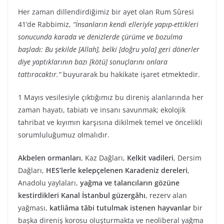
Her zaman dillendirdiğimiz bir ayet olan Rum Sûresi
41’de Rabbimiz,
“İnsanların kendi elleriyle yapıp-ettikleri
sonucunda karada ve denizlerde çürüme ve bozulma
başladı: Bu şekilde [Allah], belki [doğru yola] geri dönerler
diye yaptıklarının bazı [kötü] sonuçlarını onlara
tattıracaktır.”
buyurarak bu hakikate işaret etmektedir.
1 Mayıs vesilesiyle çıktığımız bu direniş alanlarında her
zaman hayatı, tabiatı ve insanı savunmak; ekolojik
tahribat ve kıyımın karşısına dikilmek temel ve öncelikli
sorumluluğumuz olmalıdır.
Akbelen ormanları
, Kaz Dağları,
Kelkit vadileri
, Dersim
Dağları,
HES’lerle kelepçelenen Karadeniz dereleri
,
Anadolu yaylaları,
yağma ve talancıların gözüne
kestirdikleri Kanal İstanbul güzergâhı
, rezerv alan
yağması,
katliâma tâbi tutulmak istenen
hayvanlar
bir
başka direniş korosu oluşturmakta ve neoliberal yağma