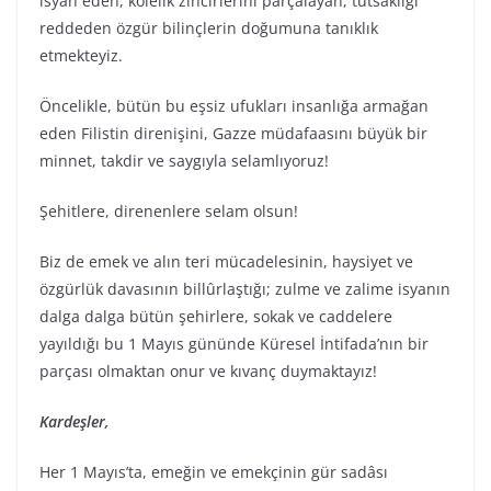
isyan eden, kölelik zincirlerini parçalayan, tutsaklığı
reddeden özgür bilinçlerin doğumuna tanıklık
etmekteyiz.
Öncelikle, bütün bu eşsiz ufukları insanlığa armağan
eden Filistin direnişini, Gazze müdafaasını büyük bir
minnet, takdir ve saygıyla selamlıyoruz!
Şehitlere, direnenlere selam olsun!
Biz de emek ve alın teri mücadelesinin, haysiyet ve
özgürlük davasının billûrlaştığı; zulme ve zalime isyanın
dalga dalga bütün şehirlere, sokak ve caddelere
yayıldığı bu 1 Mayıs gününde Küresel İntifada’nın bir
parçası olmaktan onur ve kıvanç duymaktayız!
Kardeşler,
Her 1 Mayıs’ta, emeğin ve emekçinin gür sadâsı