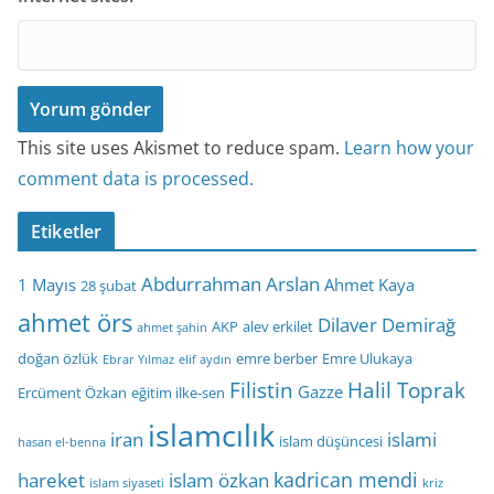
This site uses Akismet to reduce spam.
Learn how your
comment data is processed.
Etiketler
Abdurrahman Arslan
1 Mayıs
Ahmet Kaya
28 şubat
ahmet örs
Dilaver Demirağ
AKP
alev erkilet
ahmet şahin
doğan özlük
emre berber
Emre Ulukaya
Ebrar Yılmaz
elif aydın
Filistin
Halil Toprak
Gazze
Ercüment Özkan
eğitim ilke-sen
islamcılık
iran
islami
islam düşüncesi
hasan el-benna
kadrican mendi
hareket
islam özkan
islam siyaseti
kriz