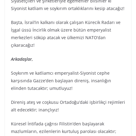
Siyasetçileri ve şirketleriyle egemenler bilsinler ki
Siyonist katliam ve soykırım ortaklıklarını kesip atacağız!
Başta, İsrail’in kalkanı olarak çalışan Kürecik Radarı ve
İşgal üssü İncirlik olmak üzere bütün emperyalist
merkezleri söküp atacak ve ülkemizi NATO’dan
çıkaracağız!
Arkadaşlar,
Soykırım ve katliamcı emperyalist-Siyonist cephe
karşısında Gazze’den başlayan direniş, insanlığın
elinden tutacaktır; umutluyuz!
Direniş ateş ve coşkusu Ortadoğu’daki işbirlikçi rejimleri
alt edecektir; inançlıyız!
Küresel İntifada çağrısı Filistin’den başlayarak
mazlumların, ezilenlerin kurtuluş parolası olacaktır;