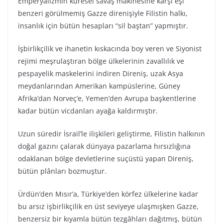
Emperyalizmin küresel savaş makinesine karşı eşi
benzeri görülmemiş Gazze direnişiyle Filistin halkı,
insanlık için bütün hesapları “sil baştan” yapmıştır.
İşbirlikçilik ve ihanetin kıskacında boy veren ve Siyonist
rejimi meşrulaştıran bölge ülkelerinin zavallılık ve
pespayelik maskelerini indiren Direniş, uzak Asya
meydanlarından Amerikan kampüslerine, Güney
Afrika’dan Norveç’e, Yemen’den Avrupa başkentlerine
kadar bütün vicdanları ayağa kaldırmıştır.
Uzun süredir İsrail’le ilişkileri geliştirme, Filistin halkının
doğal gazını çalarak dünyaya pazarlama hırsızlığına
odaklanan bölge devletlerine suçüstü yapan Direniş,
bütün plânları bozmuştur.
Ürdün’den Mısır’a, Türkiye’den körfez ülkelerine kadar
bu arsız işbirlikçilik en üst seviyeye ulaşmışken Gazze,
benzersiz bir kıyamla bütün tezgâhları dağıtmış, bütün