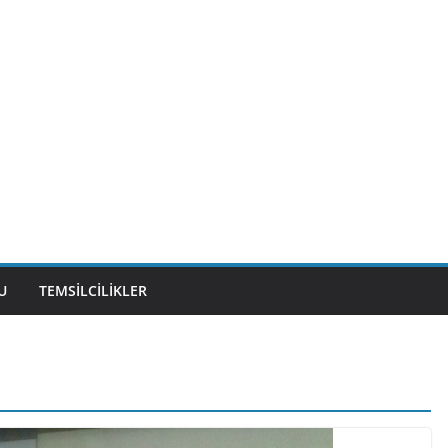
U
TEMSILCILIKLER