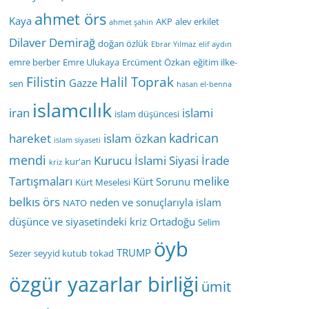
ahmet örs
Kaya
AKP
alev erkilet
ahmet şahin
Dilaver Demirağ
doğan özlük
Ebrar Yılmaz
elif aydın
emre berber
Emre Ulukaya
Ercüment Özkan
eğitim ilke-
Filistin
Halil Toprak
Gazze
sen
hasan el-benna
islamcılık
iran
islami
islam düşüncesi
kadrican
hareket
islam özkan
islam siyaseti
mendi
Kurucu İslami Siyasi İrade
kur'an
kriz
Tartışmaları
melike
Kürt Sorunu
Kürt Meselesi
belkıs örs
neden ve sonuçlarıyla islam
NATO
düşünce ve siyasetindeki kriz
Ortadoğu
Selim
öyb
TRUMP
Sezer
seyyid kutub
tokad
özgür yazarlar birliği
ümit