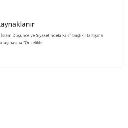
kaynaklanır
 İslam Düşünce ve Siyasetindeki Kriz” başlıklı tartışma
Konuşmasına “Öncelikle