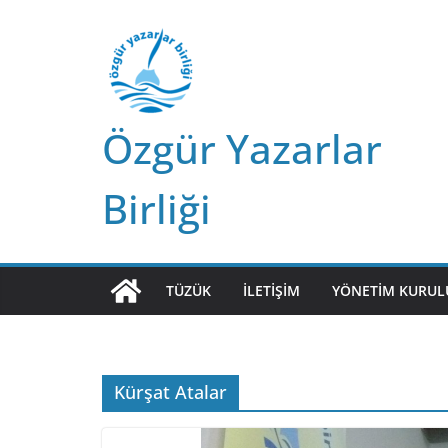
Skip
to
content
Özgür Yazarlar
Birliği
TÜZÜK
İLETIŞIM
YÖNETIM KURUL
Kürşat Atalar