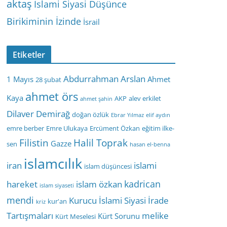
aktaş
İslami Siyasi Düşünce
Birikiminin İzinde
İsrail
Etiketler
Abdurrahman Arslan
1 Mayıs
Ahmet
28 şubat
ahmet örs
Kaya
AKP
alev erkilet
ahmet şahin
Dilaver Demirağ
doğan özlük
Ebrar Yılmaz
elif aydın
emre berber
Emre Ulukaya
Ercüment Özkan
eğitim ilke-
Filistin
Halil Toprak
Gazze
sen
hasan el-benna
islamcılık
iran
islami
islam düşüncesi
kadrican
hareket
islam özkan
islam siyaseti
mendi
Kurucu İslami Siyasi İrade
kur'an
kriz
Tartışmaları
melike
Kürt Sorunu
Kürt Meselesi