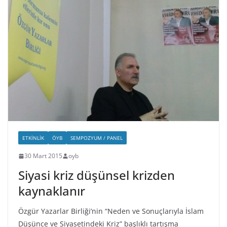
ETKINLIK
ÖYB
SEMPOZYUM / PANEL
30 Mart 2015
oyb
Siyasi kriz düşünsel krizden
kaynaklanır
Özgür Yazarlar Birliği’nin “Neden ve Sonuçlarıyla İslam
Düşünce ve Siyasetindeki Kriz” başlıklı tartışma