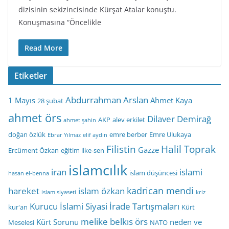
dizisinin sekizincisinde Kürşat Atalar konuştu.
Konuşmasına “Öncelikle
Read More
Etiketler
Abdurrahman Arslan
1 Mayıs
Ahmet Kaya
28 şubat
ahmet örs
Dilaver Demirağ
AKP
alev erkilet
ahmet şahin
doğan özlük
emre berber
Emre Ulukaya
Ebrar Yılmaz
elif aydın
Filistin
Halil Toprak
Gazze
Ercüment Özkan
eğitim ilke-sen
islamcılık
iran
islami
islam düşüncesi
hasan el-benna
kadrican mendi
hareket
islam özkan
islam siyaseti
kriz
Kurucu İslami Siyasi İrade Tartışmaları
kur'an
Kürt
melike belkıs örs
Kürt Sorunu
neden ve
Meselesi
NATO