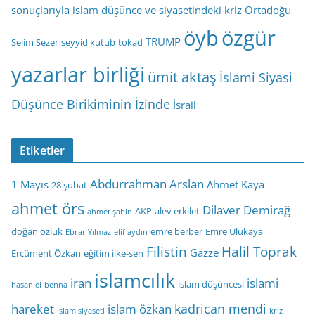
sonuçlarıyla islam düşünce ve siyasetindeki kriz
Ortadoğu
öyb
özgür
TRUMP
Selim Sezer
seyyid kutub
tokad
yazarlar birliği
ümit aktaş
İslami Siyasi
Düşünce Birikiminin İzinde
İsrail
Etiketler
Abdurrahman Arslan
1 Mayıs
Ahmet Kaya
28 şubat
ahmet örs
Dilaver Demirağ
AKP
alev erkilet
ahmet şahin
doğan özlük
emre berber
Emre Ulukaya
Ebrar Yılmaz
elif aydın
Filistin
Halil Toprak
Gazze
Ercüment Özkan
eğitim ilke-sen
islamcılık
iran
islami
islam düşüncesi
hasan el-benna
kadrican mendi
hareket
islam özkan
islam siyaseti
kriz