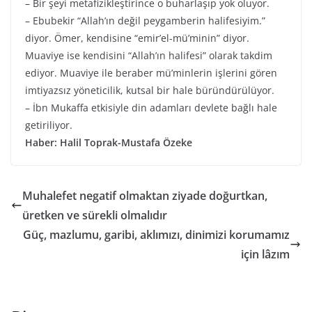
– Bir şeyi metafizikleştirince o buharlaşıp yok oluyor.
– Ebubekir “Allah’ın değil peygamberin halifesiyim.”
diyor. Ömer, kendisine “emir’el-mü’minin” diyor.
Muaviye ise kendisini “Allah’ın halifesi” olarak takdim
ediyor. Muaviye ile beraber mü’minlerin işlerini gören
imtiyazsız yöneticilik, kutsal bir hale büründürülüyor.
– İbn Mukaffa etkisiyle din adamları devlete bağlı hale
getiriliyor.
Haber: Halil Toprak-Mustafa Özeke
Muhalefet negatif olmaktan ziyade doğurtkan,
üretken ve sürekli olmalıdır
Güç, mazlumu, garibi, aklımızı, dinimizi korumamız
için lâzım