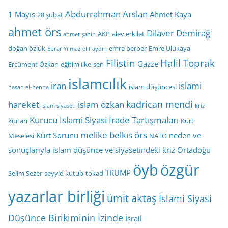
Abdurrahman Arslan
1 Mayıs
Ahmet Kaya
28 şubat
ahmet örs
Dilaver Demirağ
AKP
alev erkilet
ahmet şahin
doğan özlük
emre berber
Emre Ulukaya
Ebrar Yılmaz
elif aydın
Filistin
Halil Toprak
Gazze
Ercüment Özkan
eğitim ilke-sen
islamcılık
iran
islami
islam düşüncesi
hasan el-benna
kadrican mendi
hareket
islam özkan
islam siyaseti
kriz
Kurucu İslami Siyasi İrade Tartışmaları
kur'an
Kürt
melike belkıs örs
Kürt Sorunu
neden ve
Meselesi
NATO
sonuçlarıyla islam düşünce ve siyasetindeki kriz
Ortadoğu
öyb
özgür
TRUMP
Selim Sezer
seyyid kutub
tokad
yazarlar birliği
ümit aktaş
İslami Siyasi
Düşünce Birikiminin İzinde
İsrail