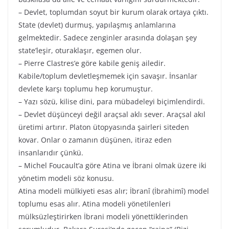
– Devlet, toplumdan soyut bir kurum olarak ortaya çıktı.
State (devlet) durmuş, yapılaşmış anlamlarına
gelmektedir. Sadece zenginler arasında dolaşan şey
state’leşir, oturaklaşır, egemen olur.
– Pierre Clastres’e göre kabile geniş ailedir.
Kabile/toplum devletleşmemek için savaşır. İnsanlar
devlete karşı toplumu hep korumuştur.
– Yazı sözü, kilise dini, para mübadeleyi biçimlendirdi.
– Devlet düşünceyi değil araçsal aklı sever. Araçsal akıl
üretimi artırır. Platon ütopyasında şairleri siteden
kovar. Onlar o zamanın düşünen, itiraz eden
insanlarıdır çünkü.
– Michel Foucault’a göre Atina ve İbrani olmak üzere iki
yönetim modeli söz konusu.
Atina modeli mülkiyeti esas alır; İbranî (İbrahimî) model
toplumu esas alır. Atina modeli yönetilenleri
mülksüzleştirirken İbrani modeli yönettiklerinden