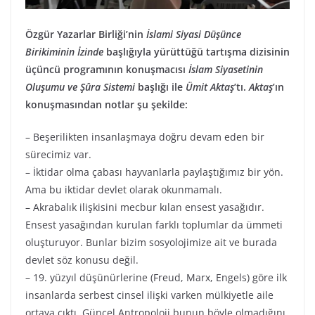
Özgür Yazarlar Birliği’nin
İslami Siyasi Düşünce
Birikiminin İzinde
başlığıyla yürüttüğü tartışma dizisinin
üçüncü programının konuşmacısı
İslam Siyasetinin
Oluşumu ve Şûra Sistemi
başlığı ile
Ümit Aktaş
’tı.
Aktaş
’ın
konuşmasından notlar şu şekilde:
– Beşerilikten insanlaşmaya doğru devam eden bir
sürecimiz var.
– İktidar olma çabası hayvanlarla paylaştığımız bir yön.
Ama bu iktidar devlet olarak okunmamalı.
– Akrabalık ilişkisini mecbur kılan ensest yasağıdır.
Ensest yasağından kurulan farklı toplumlar da ümmeti
oluşturuyor. Bunlar bizim sosyolojimize ait ve burada
devlet söz konusu değil.
– 19. yüzyıl düşünürlerine (Freud, Marx, Engels) göre ilk
insanlarda serbest cinsel ilişki varken mülkiyetle aile
ortaya çıktı. Güncel Antropoloji bunun böyle olmadığını