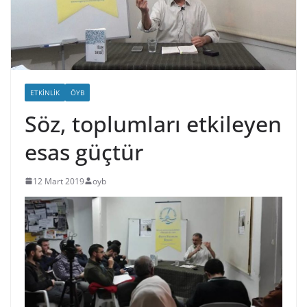
ETKINLIK
ÖYB
Söz, toplumları etkileyen
esas güçtür
12 Mart 2019
oyb