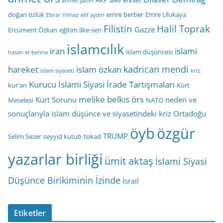
AKP
alev erkilet
ahmet şahin
doğan özlük
emre berber
Emre Ulukaya
Ebrar Yılmaz
elif aydın
Filistin
Halil Toprak
Gazze
Ercüment Özkan
eğitim ilke-sen
islamcılık
iran
islami
islam düşüncesi
hasan el-benna
kadrican mendi
hareket
islam özkan
islam siyaseti
kriz
Kurucu İslami Siyasi İrade Tartışmaları
kur'an
Kürt
melike belkıs örs
Kürt Sorunu
neden ve
Meselesi
NATO
sonuçlarıyla islam düşünce ve siyasetindeki kriz
Ortadoğu
öyb
özgür
TRUMP
Selim Sezer
seyyid kutub
tokad
yazarlar birliği
ümit aktaş
İslami Siyasi
Düşünce Birikiminin İzinde
İsrail
Etiketler