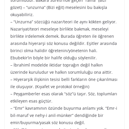
sorumludur. Bakara Suresi’nde geçen “raina” (Bizi
gözet) – “unzurna” (Bizi eğit) meselesini bu bakışla
okuyabiliriz.
– “Unzurna” sözcüğü nazar/teori ile aynı kökten geliyor.
Nazariyat/teori meseleye birlikte bakmak, meseleyi
birlikte irdelemek demek. Burada öğreten ile öğrenen
arasında hiyerarşi söz konusu değildir. Eşitler arasında
birinci olma halidir öğretenin/yönetenin hali.
Ebubekir’in böyle bir halife olduğu söylenilir.
– İbrahimî modelde iktidar toprağın değil halkın
üzerinde kuruludur ve halkın sorumluluğu ona aittir.
– Hiyerarşik ilişkinin tesisi belli farkların öne çıkarılması
ile oluşuyor. (Kıyafet ve protokol örneğin)
– Peygamberler esas olarak “söz”ü taşır. Söz, toplumları
etkileyen esas güçtür.
– “Emr” kavramının özünde buyurma anlamı yok. “Emr-i
bil-maruf ve nehy-i anil-münker” dendiğinde bir
emir/buyurma/yasak söz konusu değil.