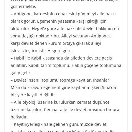
göstermekte.
– Antigone, kardeşinin cenazesini gömmeyi aile hakkı
olarak görür. Egemenin yasasına karşı çıktığı için
öldürülür. Hegel’e göre aile hakkı ile devlet hakkının en
somutlaştığı noktadır bu. Aileyi savunan Antigone’a
karşı devlet denen kurum ortaya çıkarak aileyi
işlevsizleştirmiştir Hegel’e göre.
– Habil ile Kabil kıssasında da aileden devlete geçiş
anlatılır. Kabilî tarım toplumu, Habilî göçebe toplumuna
galip gelir.
– Devlet insanı, toplumu toprağa kayıtlar. İnsanlar
Mısır’da Firavun egemenliğine kayıtlanmışken Sina’da
bir yere kayıtlı değildir.
– Aile biyoloji üzerine kurulurken cemaat düşünce
üzerine kurulur. Cemaat aile ile devlet arasında bir ara
halkadır.
– Kayıtlı/yerleşik hale gelinen günümüzde devlet
baskılasa da aile ve cemaat varlığını sürdürmektedir.