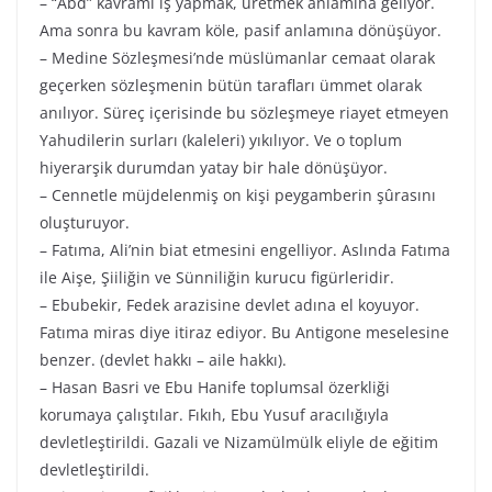
– “Abd” kavramı iş yapmak, üretmek anlamına geliyor.
Ama sonra bu kavram köle, pasif anlamına dönüşüyor.
– Medine Sözleşmesi’nde müslümanlar cemaat olarak
geçerken sözleşmenin bütün tarafları ümmet olarak
anılıyor. Süreç içerisinde bu sözleşmeye riayet etmeyen
Yahudilerin surları (kaleleri) yıkılıyor. Ve o toplum
hiyerarşik durumdan yatay bir hale dönüşüyor.
– Cennetle müjdelenmiş on kişi peygamberin şûrasını
oluşturuyor.
– Fatıma, Ali’nin biat etmesini engelliyor. Aslında Fatıma
ile Aişe, Şiiliğin ve Sünniliğin kurucu figürleridir.
– Ebubekir, Fedek arazisine devlet adına el koyuyor.
Fatıma miras diye itiraz ediyor. Bu Antigone meselesine
benzer. (devlet hakkı – aile hakkı).
– Hasan Basri ve Ebu Hanife toplumsal özerkliği
korumaya çalıştılar. Fıkıh, Ebu Yusuf aracılığıyla
devletleştirildi. Gazali ve Nizamülmülk eliyle de eğitim
devletleştirildi.