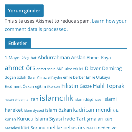
This site uses Akismet to reduce spam.
Learn how your
comment data is processed.
Etiketler
Abdurrahman Arslan
1 Mayıs
Ahmet Kaya
28 şubat
ahmet örs
Dilaver Demirağ
AKP
alev erkilet
ahmet şahin
doğan özlük
emre berber
Emre Ulukaya
Ebrar Yılmaz
elif aydın
Filistin
Halil Toprak
Gazze
Ercüment Özkan
eğitim ilke-sen
islamcılık
iran
islami
islam düşüncesi
hasan el-benna
kadrican mendi
hareket
islam özkan
islam siyaseti
kriz
Kurucu İslami Siyasi İrade Tartışmaları
kur'an
Kürt
melike belkıs örs
Kürt Sorunu
neden ve
Meselesi
NATO