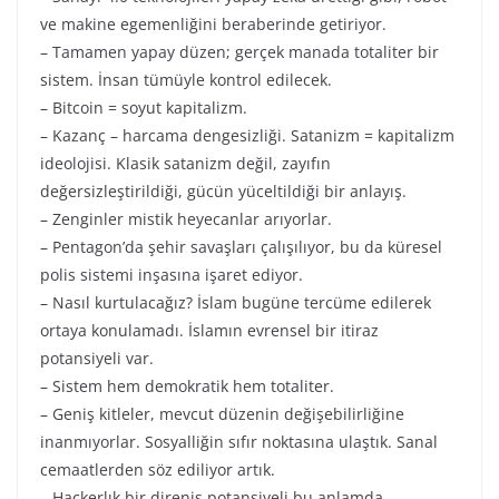
ve makine egemenliğini beraberinde getiriyor.
– Tamamen yapay düzen; gerçek manada totaliter bir
sistem. İnsan tümüyle kontrol edilecek.
– Bitcoin = soyut kapitalizm.
– Kazanç – harcama dengesizliği. Satanizm = kapitalizm
ideolojisi. Klasik satanizm değil, zayıfın
değersizleştirildiği, gücün yüceltildiği bir anlayış.
– Zenginler mistik heyecanlar arıyorlar.
– Pentagon’da şehir savaşları çalışılıyor, bu da küresel
polis sistemi inşasına işaret ediyor.
– Nasıl kurtulacağız? İslam bugüne tercüme edilerek
ortaya konulamadı. İslamın evrensel bir itiraz
potansiyeli var.
– Sistem hem demokratik hem totaliter.
– Geniş kitleler, mevcut düzenin değişebilirliğine
inanmıyorlar. Sosyalliğin sıfır noktasına ulaştık. Sanal
cemaatlerden söz ediliyor artık.
– Hackerlık bir direniş potansiyeli bu anlamda.