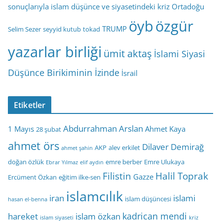
sonuçlarıyla islam düşünce ve siyasetindeki kriz
Ortadoğu
öyb
özgür
TRUMP
Selim Sezer
seyyid kutub
tokad
yazarlar birliği
ümit aktaş
İslami Siyasi
Düşünce Birikiminin İzinde
İsrail
Etiketler
Abdurrahman Arslan
1 Mayıs
Ahmet Kaya
28 şubat
ahmet örs
Dilaver Demirağ
AKP
alev erkilet
ahmet şahin
doğan özlük
emre berber
Emre Ulukaya
Ebrar Yılmaz
elif aydın
Filistin
Halil Toprak
Gazze
Ercüment Özkan
eğitim ilke-sen
islamcılık
iran
islami
islam düşüncesi
hasan el-benna
kadrican mendi
hareket
islam özkan
islam siyaseti
kriz