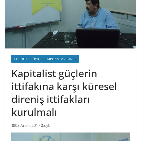
ETKINLIK
ÖYB
SEMPOZYUM / PANEL
Kapitalist güçlerin
ittifakına karşı küresel
direniş ittifakları
kurulmalı
03 Aralık 2017
oyb