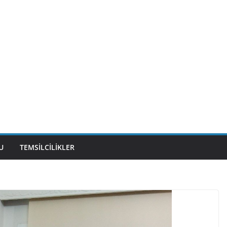
U
TEMSILCILIKLER