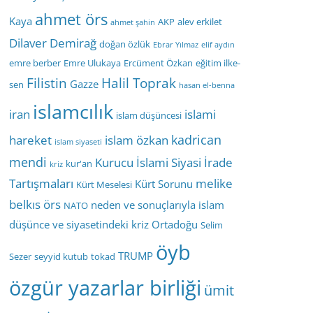
ahmet örs
Kaya
AKP
alev erkilet
ahmet şahin
Dilaver Demirağ
doğan özlük
Ebrar Yılmaz
elif aydın
emre berber
Emre Ulukaya
Ercüment Özkan
eğitim ilke-
Filistin
Halil Toprak
Gazze
sen
hasan el-benna
islamcılık
iran
islami
islam düşüncesi
kadrican
hareket
islam özkan
islam siyaseti
mendi
Kurucu İslami Siyasi İrade
kur'an
kriz
Tartışmaları
melike
Kürt Sorunu
Kürt Meselesi
belkıs örs
neden ve sonuçlarıyla islam
NATO
düşünce ve siyasetindeki kriz
Ortadoğu
Selim
öyb
TRUMP
Sezer
seyyid kutub
tokad
özgür yazarlar birliği
ümit