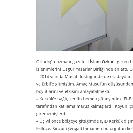
Ortadoğu uzmanı gazeteci
İslam Özkan
, geçen h
izlenimlerini Özgür Yazarlar Birliği’nde anlattı.
Ö
– 2014 yılında Musul düştüğünde de oradaydım. B
ve Erbil’e gitmiştim. Amaç Musul’un düşüşünden 
boyutlarını ve etkisini anlayabilmekti.
– Kerkük’e bağlı, kentin hemen güneyindeki El-Be
tarafından katliama maruz kalmışlardı. Köyün içi
girememişlerdi.
– Üç yıl önce bölgeye gittiğimde IŞİD Kerkük dışı
Felluce, Sincar (Şengal) tamamen bu örgütün kon