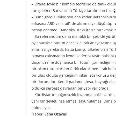
– Orada şöyle bir komplo teorisine de tanık old
tartışılırken Barzani’nin Türkiye tarafından tuz
– Buna göre Türkiye son ana kadar Barzani’nin y
arkasına ABD ve İsrail’i de alırım diye düşünüp
hesap edemedi. Amerika, Irak’ı İran’a bırakmak i
– Bu referandum daha mantıklı bir şekilde yürütü
oylanacaksa bunun öncelikle Irak anayasasına uy
alınması gerekirdi, hatta komşu ülkeler olan Türki
olmaya çalışmadan kendi kaderini tayin hakkını ge
düşüncesine düşmanca bir tutum görmediğimi rahat
birtakım tutumlardan farklı olarak hem Irak hem d
bir ulus olduğu gerçeğinin inkârı söz konusu değ
bir durumdur. Kendi parlamentosu, bayrağı olan,
oldukça serbest davranan bir yapı var orada.
– Kürdistan’ın bağımsızlık kazanma hakkı vardır,
yeni bir devlet inşa etmesi savunulamaz. Daha b
atılmalıydı.
Haber: Sena Özayas