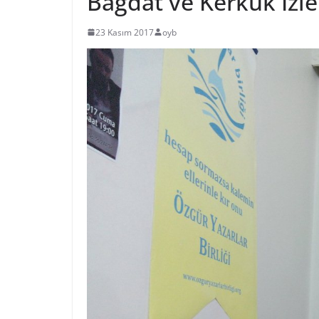
Bağdat ve Kerkük İzle
23 Kasım 2017
oyb