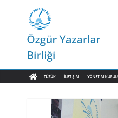
Skip
to
content
Özgür Yazarlar
Birliği
TÜZÜK
İLETIŞIM
YÖNETIM KURUL