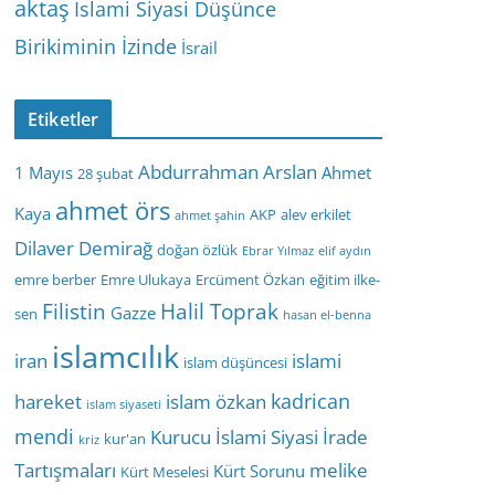
aktaş
İslami Siyasi Düşünce
Birikiminin İzinde
İsrail
Etiketler
Abdurrahman Arslan
1 Mayıs
Ahmet
28 şubat
ahmet örs
Kaya
AKP
alev erkilet
ahmet şahin
Dilaver Demirağ
doğan özlük
Ebrar Yılmaz
elif aydın
emre berber
Emre Ulukaya
Ercüment Özkan
eğitim ilke-
Filistin
Halil Toprak
Gazze
sen
hasan el-benna
islamcılık
iran
islami
islam düşüncesi
kadrican
hareket
islam özkan
islam siyaseti
mendi
Kurucu İslami Siyasi İrade
kur'an
kriz
Tartışmaları
melike
Kürt Sorunu
Kürt Meselesi