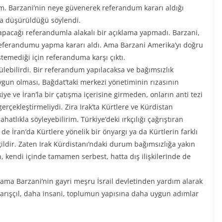
um. Barzani’nin neye güvenerek referandum kararı aldığı
ağa düşürüldüğü söylendi.
apacağı referandumla alakalı bir açıklama yapmadı. Barzani,
 referandumu yapma kararı aldı. Ama Barzani Amerika’yı doğru
stemediği için referanduma karşı çıktı.
lebilirdi. Bir referandum yapılacaksa ve bağımsızlık
gun olması, Bağdat’taki merkezi yönetiminin rızasının
ye ve İran’la bir çatışma içerisine girmeden, onların anti tezi
rçekleştirmeliydi. Zira Irak’ta Kürtlere ve Kürdistan
lıkla söyleyebilirim. Türkiye’deki ırkçılığı çağrıştıran
e İran’da Kürtlere yönelik bir önyargı ya da Kürtlerin farklı
ildir. Zaten Irak Kürdistanı’ndaki durum bağımsızlığa yakın
 kendi içinde tamamen serbest, hatta dış ilişkilerinde de
 ama Barzani’nin gayri meşru İsrail devletinden yardım alarak
arışçıl, daha insani, toplumun yapısına daha uygun adımlar