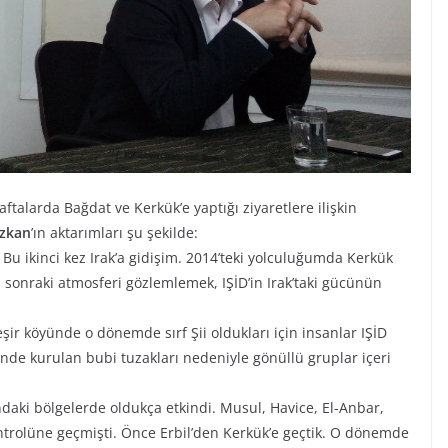
aftalarda Bağdat ve Kerkük’e yaptığı ziyaretlere ilişkin
zkan
’ın aktarımları şu şekilde:
u ikinci kez Irak’a gidişim. 2014’teki yolculuğumda Kerkük
sonraki atmosferi gözlemlemek, IŞİD’in Irak’taki gücünün
şir köyünde o dönemde sırf Şii oldukları için insanlar IŞİD
nde kurulan bubi tuzakları nedeniyle gönüllü gruplar içeri
ndaki bölgelerde oldukça etkindi. Musul, Havice, El-Anbar,
trolüne geçmişti. Önce Erbil’den Kerkük’e geçtik. O dönemde