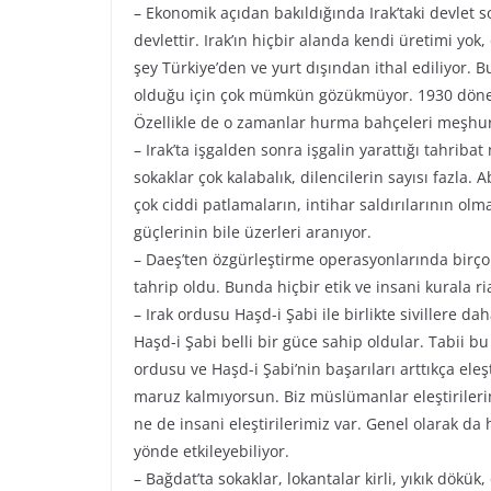
– Ekonomik açıdan bakıldığında Irak’taki devlet so
devlettir. Irak’ın hiçbir alanda kendi üretimi yok
şey Türkiye’den ve yurt dışından ithal ediliyor. B
olduğu için çok mümkün gözükmüyor. 1930 dönem
Özellikle de o zamanlar hurma bahçeleri meşhur
– Irak’ta işgalden sonra işgalin yarattığı tahriba
sokaklar çok kalabalık, dilencilerin sayısı fazla.
çok ciddi patlamaların, intihar saldırılarının olma
güçlerinin bile üzerleri aranıyor.
– Daeş’ten özgürleştirme operasyonlarında birçok
tahrip oldu. Bunda hiçbir etik ve insani kurala r
– Irak ordusu Haşd-i Şabi ile birlikte sivillere d
Haşd-i Şabi belli bir güce sahip oldular. Tabii b
ordusu ve Haşd-i Şabi’nin başarıları arttıkça eleşt
maruz kalmıyorsun. Biz müslümanlar eleştirileri
ne de insani eleştirilerimiz var. Genel olarak da
yönde etkileyebiliyor.
– Bağdat’ta sokaklar, lokantalar kirli, yıkık dökük