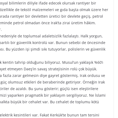
syal bilimlerin diliyle ifade edecek olursak rantiyer bir
, özellikle de tekstil malzemeleri ve gıda başta olmak üzere her
urada rantiyer bir devletten üretici bir devlete geçiş, petrol
inde petrol olmadan önce Irak’ta zirai üretim hâkim.
.
t nedeniyle de toplumsal adaletsizlik fazlalaştı. Halk yorgun,
 Abartılı bir güvenlik kontrolü var. Bunun sebebi de öncesinde
sı. Bu yüzden işi şimdi sıkı tutuyorlar, polislerin ve güvenlik
 kentin tahrip olduğunu biliyoruz. Musul’un yaklaşık %60’ı
iayet etmeyen Daeş’in savaş stratejisinin rolü çok büyük.
aha fazla zarar gelmesin diye gayret göstermiş. Irak ordusu ve
u güç olumsuz etkileri de beraberinde getiriyor. Örneğin Irak
iriler de azaldı. Bu şunu gösterir; güçlü isen eleştirilere
mizi yaparken pragmatik bir yaklaşım sergiliyoruz. Ne İslami
 halkta büyük bir cehalet var. Bu cehalet de toplumu kötü
, elektrik kesintileri var. Fakat Kerkük’te bunun tam tersini