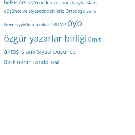
belkıs örs
neden ve sonuçlarıyla islam
NATO
düşünce ve siyasetindeki kriz
Ortadoğu
Selim
öyb
TRUMP
Sezer
seyyid kutub
tokad
özgür yazarlar birliği
ümit
aktaş
İslami Siyasi Düşünce
Birikiminin İzinde
İsrail