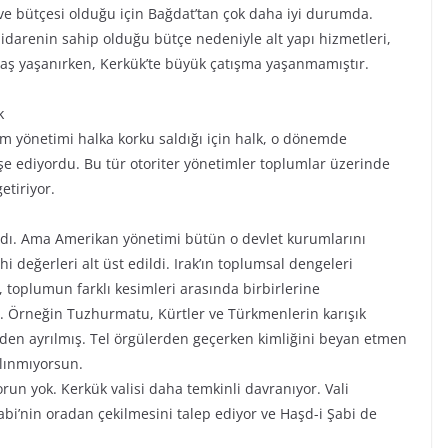
 ve bütçesi olduğu için Bağdat’tan çok daha iyi durumda.
 idarenin sahip olduğu bütçe nedeniyle alt yapı hizmetleri,
savaş yaşanırken, Kerkük’te büyük çatışma yaşanmamıştır.
k
m yönetimi halka korku saldığı için halk, o dönemde
şe ediyordu. Bu tür otoriter yönetimler toplumlar üzerinde
etiriyor.
dı. Ama Amerikan yönetimi bütün o devlet kurumlarını
hi değerleri alt üst edildi. Irak’ın toplumsal dengeleri
n, toplumun farklı kesimleri arasında birbirlerine
z. Örneğin Tuzhurmatu, Kürtler ve Türkmenlerin karışık
rinden ayrılmış. Tel örgülerden geçerken kimliğini beyan etmen
alınmıyorsun.
run yok. Kerkük valisi daha temkinli davranıyor. Vali
Şabi’nin oradan çekilmesini talep ediyor ve Haşd-i Şabi de