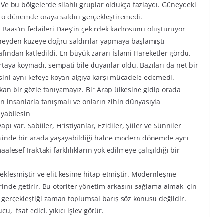
u. Ve bu bölgelerde silahlı gruplar oldukça fazlaydı. Güneydeki
 o dönemde oraya saldırı gerçekleştiremedi.
 Baas’ın fedaileri Daeş’in çekirdek kadrosunu oluşturuyor.
üneyden kuzeye doğru saldırılar yapmaya başlamıştı
rafından katledildi. En büyük zararı İslami Hareketler gördü.
ortaya koymadı, sempati bile duyanlar oldu. Bazıları da net bir
disini aynı kefeye koyan algıya karşı mücadele edemedi.
kan bir gözle tanıyamayız. Bir Arap ülkesine gidip orada
dan insanlarla tanışmalı ve onların zihin dünyasıyla
yabilesin.
apı var. Sabiiler, Hristiyanlar, Ezidiler, Şiiler ve Sünniler
risinde bir arada yaşayabildiği halde modern dönemde aynı
ef Irak’taki farklılıkların yok edilmeye çalışıldığı bir
kleşmiştir ve elit kesime hitap etmiştir. Modernleşme
rinde getirir. Bu otoriter yönetim arkasını sağlama almak için
m gerçekleştiği zaman toplumsal barış söz konusu değildir.
 ifsat edici, yıkıcı işlev görür.