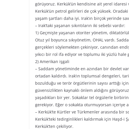
görüyoruz. Kerkük’ün kendisine ait yerel idaresi
Kerkük’ün petrol gelirleri de çok yüksek. Oradaki
yaşam şartları daha iyi. Irak’ın birçok yerinde 
– Irak’taki yaşanan sıkıntıların iki sebebi vardır:
1) Geçmişte yaşanan otoriter yönetim, diktatörlü
Otuz yıl boyunca sıkıyönetim, OHAL vardı. Sadda
gerçekleri söylemekten çekiniyor, canından endi
yıkıcı bir rol ifa ediyor ve toplumu iki yüzlü hale g
2) Amerikan işgali
– Saddam yönetiminde en azından bir devlet var
ortadan kaldırdı. Irak’ın toplumsal dengeleri, tari
bozulduğu ve terör örgütlerinin sayısı arttığı içi
güvensizlikten kaynaklı önlem aldığını görüyoru
yaşadıkları bir yer. Sokaklar tel örgülerle birbi
gerekiyor. Eğer o sokakta oturmuyorsan içeriye 
– Kerkük’te Kürtler ve Türkmenler arasında bir so
Kerkük’teki tedirginlikleri kaldırmak için Haşd-i 
Kerkük’ten çekiliyor.