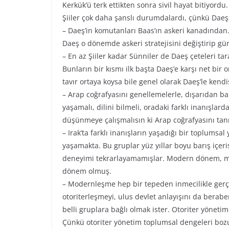
Kerkük’ü terk ettikten sonra sivil hayat bitiyord
Şiiler çok daha şanslı durumdalardı, çünkü Daeş
– Daeş’in komutanları Baas’ın askeri kanadından.
Daeş o dönemde askeri stratejisini değiştirip g
– En az Şiiler kadar Sünniler de Daeş çeteleri ta
Bunların bir kısmı ilk başta Daeş’e karşı net bir 
tavır ortaya koysa bile genel olarak Daeş’le ken
– Arap coğrafyasını genellemelerle, dışarıdan ba
yaşamalı, dilini bilmeli, oradaki farklı inanışlar
düşünmeye çalışmalısın ki Arap coğrafyasını tanı
– Irak’ta farklı inanışların yaşadığı bir toplumsal y
yaşamakta. Bu gruplar yüz yıllar boyu barış içe
deneyimi tekrarlayamamışlar. Modern dönem, maales
dönem olmuş.
– Modernleşme hep bir tepeden inmecilikle gerçe
otoriterleşmeyi, ulus devlet anlayışını da berabe
belli gruplara bağlı olmak ister. Otoriter yöneti
Çünkü otoriter yönetim toplumsal dengeleri bozucu,