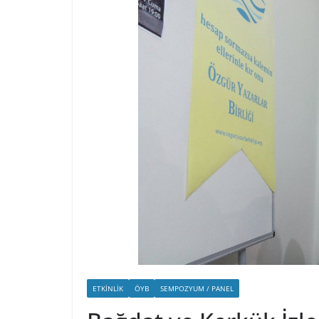
ETKINLIK
ÖYB
SEMPOZYUM / PANEL