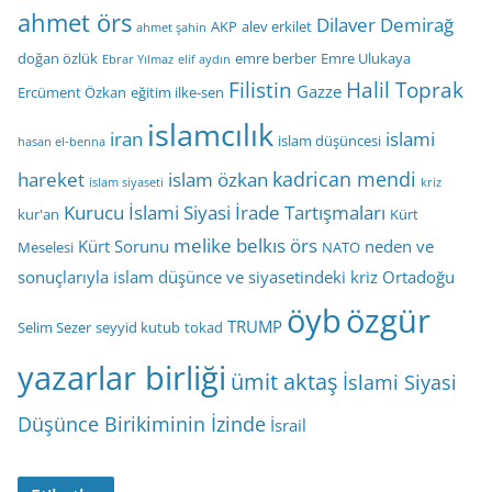
ahmet örs
Dilaver Demirağ
AKP
alev erkilet
ahmet şahin
doğan özlük
emre berber
Emre Ulukaya
Ebrar Yılmaz
elif aydın
Filistin
Halil Toprak
Gazze
Ercüment Özkan
eğitim ilke-sen
islamcılık
iran
islami
islam düşüncesi
hasan el-benna
kadrican mendi
hareket
islam özkan
islam siyaseti
kriz
Kurucu İslami Siyasi İrade Tartışmaları
kur'an
Kürt
melike belkıs örs
Kürt Sorunu
neden ve
Meselesi
NATO
sonuçlarıyla islam düşünce ve siyasetindeki kriz
Ortadoğu
öyb
özgür
TRUMP
Selim Sezer
seyyid kutub
tokad
yazarlar birliği
ümit aktaş
İslami Siyasi
Düşünce Birikiminin İzinde
İsrail