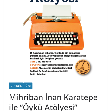
ETKINLIK
ÖYB
Mihriban İnan Karatepe
ile “Öykü Atölyesi”