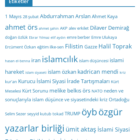
Etiketler
Abdurrahman Arslan
1 Mayıs
Ahmet Kaya
28 şubat
ahmet örs
Dilaver Demirağ
AKP
alev erkilet
ahmet şahin
doğan özlük
emre berber
Emre Ulukaya
Ebrar Yılmaz
elif aydın
Filistin
Halil Toprak
Gazze
Ercüment Özkan
eğitim ilke-sen
islamcılık
iran
islami
islam düşüncesi
hasan el-benna
kadrican mendi
hareket
islam özkan
islam siyaseti
kriz
Kurucu İslami Siyasi İrade Tartışmaları
kur'an
Kürt
melike belkıs örs
Kürt Sorunu
neden ve
Meselesi
NATO
sonuçlarıyla islam düşünce ve siyasetindeki kriz
Ortadoğu
öyb
özgür
TRUMP
Selim Sezer
seyyid kutub
tokad
yazarlar birliği
ümit aktaş
İslami Siyasi