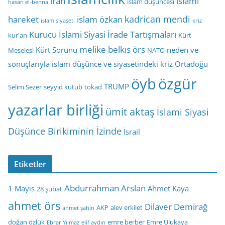
iran
islami
islam düşüncesi
hasan el-benna
kadrican mendi
hareket
islam özkan
islam siyaseti
kriz
Kurucu İslami Siyasi İrade Tartışmaları
kur'an
Kürt
melike belkıs örs
Kürt Sorunu
neden ve
Meselesi
NATO
sonuçlarıyla islam düşünce ve siyasetindeki kriz
Ortadoğu
öyb
özgür
TRUMP
Selim Sezer
seyyid kutub
tokad
yazarlar birliği
ümit aktaş
İslami Siyasi
Düşünce Birikiminin İzinde
İsrail
Etiketler
Abdurrahman Arslan
1 Mayıs
Ahmet Kaya
28 şubat
ahmet örs
Dilaver Demirağ
AKP
alev erkilet
ahmet şahin
doğan özlük
emre berber
Emre Ulukaya
Ebrar Yılmaz
elif aydın