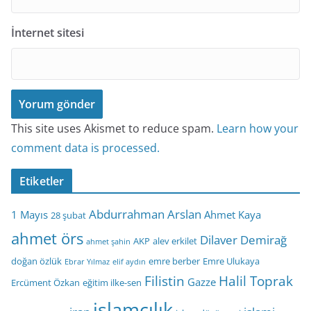
İnternet sitesi
This site uses Akismet to reduce spam.
Learn how your
comment data is processed.
Etiketler
Abdurrahman Arslan
1 Mayıs
Ahmet Kaya
28 şubat
ahmet örs
Dilaver Demirağ
AKP
alev erkilet
ahmet şahin
doğan özlük
emre berber
Emre Ulukaya
Ebrar Yılmaz
elif aydın
Filistin
Halil Toprak
Gazze
Ercüment Özkan
eğitim ilke-sen
islamcılık