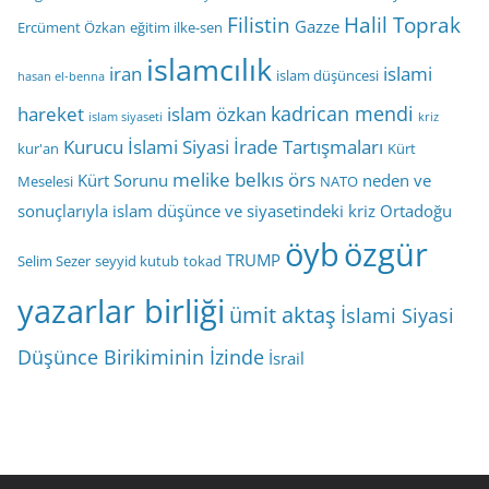
Filistin
Halil Toprak
Gazze
Ercüment Özkan
eğitim ilke-sen
islamcılık
iran
islami
islam düşüncesi
hasan el-benna
kadrican mendi
hareket
islam özkan
islam siyaseti
kriz
Kurucu İslami Siyasi İrade Tartışmaları
kur'an
Kürt
melike belkıs örs
Kürt Sorunu
neden ve
Meselesi
NATO
sonuçlarıyla islam düşünce ve siyasetindeki kriz
Ortadoğu
öyb
özgür
TRUMP
Selim Sezer
seyyid kutub
tokad
yazarlar birliği
ümit aktaş
İslami Siyasi
Düşünce Birikiminin İzinde
İsrail