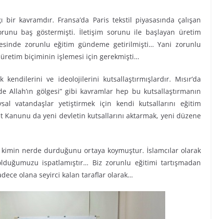
ı bir kavramdır. Fransa’da Paris tekstil piyasasında çalışan
 sorunu baş göstermişti. İletişim sorunu ile başlayan üretim
esinde zorunlu eğitim gündeme getirilmişti… Yani zorunlu
 üretim biçiminin işlemesi için gerekmişti…
kendilerini ve ideolojilerini kutsallaştırmışlardır. Mısır’da
e Allah’ın gölgesi” gibi kavramlar hep bu kutsallaştırmanın
sal vatandaşlar yetiştirmek için kendi kutsallarını eğitim
at Kanunu da yeni devletin kutsallarını aktarmak, yeni düzene
 kimin nerde durduğunu ortaya koymuştur. İslamcılar olarak
olduğumuzu ispatlamıştır… Biz zorunlu eğitimi tartışmadan
adece olana seyirci kalan taraflar olarak…