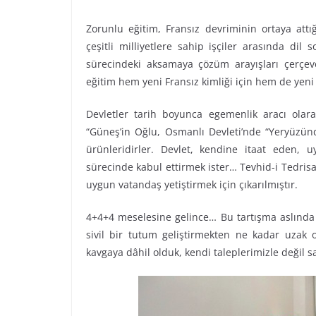
Zorunlu eğitim, Fransız devriminin ortaya attığ
çeşitli milliyetlere sahip işçiler arasında dil
sürecindeki aksamaya çözüm arayışları çerçev
eğitim hem yeni Fransız kimliği için hem de yeni
Devletler tarih boyunca egemenlik aracı olarak 
“Güneş’in Oğlu, Osmanlı Devleti’nde “Yeryüzünd
ürünleridirler. Devlet, kendine itaat eden, uy
sürecinde kabul ettirmek ister… Tevhid-i Tedris
uygun vatandaş yetiştirmek için çıkarılmıştır.
4+4+4 meselesine gelince… Bu tartışma aslında
sivil bir tutum geliştirmekten ne kadar uzak 
kavgaya dâhil olduk, kendi taleplerimizle değil s