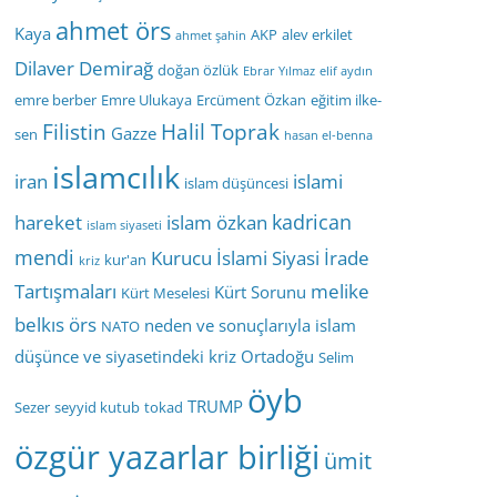
ahmet örs
Kaya
AKP
alev erkilet
ahmet şahin
Dilaver Demirağ
doğan özlük
Ebrar Yılmaz
elif aydın
emre berber
Emre Ulukaya
Ercüment Özkan
eğitim ilke-
Filistin
Halil Toprak
Gazze
sen
hasan el-benna
islamcılık
iran
islami
islam düşüncesi
kadrican
hareket
islam özkan
islam siyaseti
mendi
Kurucu İslami Siyasi İrade
kur'an
kriz
Tartışmaları
melike
Kürt Sorunu
Kürt Meselesi
belkıs örs
neden ve sonuçlarıyla islam
NATO
düşünce ve siyasetindeki kriz
Ortadoğu
Selim
öyb
TRUMP
Sezer
seyyid kutub
tokad
özgür yazarlar birliği
ümit