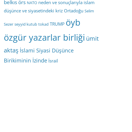
belkıs örs
neden ve sonuçlarıyla islam
NATO
düşünce ve siyasetindeki kriz
Ortadoğu
Selim
öyb
TRUMP
Sezer
seyyid kutub
tokad
özgür yazarlar birliği
ümit
aktaş
İslami Siyasi Düşünce
Birikiminin İzinde
İsrail