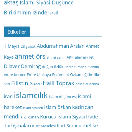
aktaş
İslami Siyasi Düşünce
Birikiminin İzinde
İsrail
Etiketler
Abdurrahman Arslan
1 Mayıs
Ahmet
28 şubat
ahmet örs
Kaya
AKP
alev erkilet
ahmet şahin
Dilaver Demirağ
doğan özlük
Ebrar Yılmaz
elif aydın
emre berber
Emre Ulukaya
Ercüment Özkan
eğitim ilke-
Filistin
Halil Toprak
Gazze
sen
hasan el-benna
islamcılık
iran
islami
islam düşüncesi
kadrican
hareket
islam özkan
islam siyaseti
mendi
Kurucu İslami Siyasi İrade
kur'an
kriz
Tartışmaları
melike
Kürt Sorunu
Kürt Meselesi