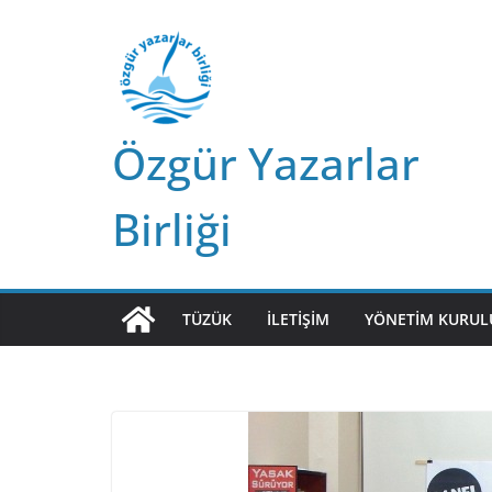
Skip
to
content
Özgür Yazarlar
Birliği
TÜZÜK
İLETIŞIM
YÖNETIM KURUL