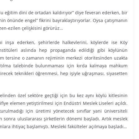
lu eğitim dini de ortadan kaldırıyor” diye feveran ederken, bir
nin önünde engel” fikrini bayraklaştırıyorlar. Oysa çatışmanın
zen-ezilen çelişkisini görürüz…
pi inşa ederken, şehirlerde halkevlerini, köylerde ise Köy
Enstitüleri aslında hep propaganda edildiği gibi köylünün
Tam tersine o zamanın rejiminin merkezi otoritesinden uzakta
katılma talebinde bulunmaması için kırda kalmaya mahkum
ştirecek teknikleri öğrenmesi, hep işiyle uğraşması, siyasetten
elinden özel sektöre geçtiği için bu kez aynı köylü kitlesinin
ifiye elemen yetiştirilmesi için Endüstri Meslek Liseleri açıldı.
ulmadığı için üretimi yönetecek sınıflar yani üniversiteli
 sonra uluslararası şirketlerin dönemi başladı. Artık meslek
lara ihtiyaç başlamıştı. Mesleki fakülteler açılmaya başladı…