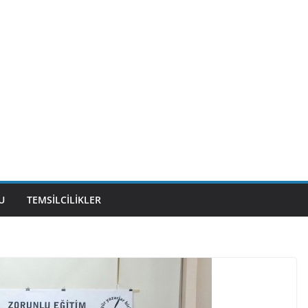
U
TEMSILCILIKLER