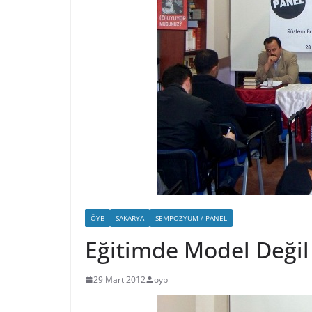
ÖYB
SAKARYA
SEMPOZYUM / PANEL
Eğitimde Model Değil
29 Mart 2012
oyb