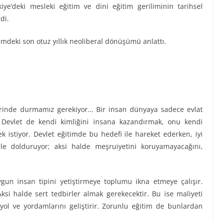
e’deki mesleki eğitim ve dini eğitim geriliminin tarihsel
di.
mdeki son otuz yıllık neoliberal dönüşümü anlattı.
erinde durmamız gerekiyor… Bir insan dünyaya sadece evlat
r. Devlet de kendi kimliğini insana kazandırmak, onu kendi
ek istiyor. Devlet eğitimde bu hedefi ile hareket ederken, iyi
le dolduruyor; aksi halde meşruiyetini koruyamayacağını,
gun insan tipini yetiştirmeye toplumu ikna etmeye çalışır.
si halde sert tedbirler almak gerekecektir. Bu ise maliyeti
ol ve yordamlarını geliştirir. Zorunlu eğitim de bunlardan