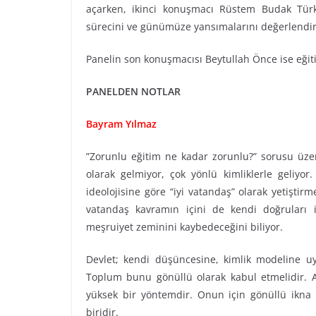
açarken, ikinci konuşmacı Rüstem Budak Türkiy
sürecini ve günümüze yansımalarını değerlendir
Panelin son konuşmacısı Beytullah Önce ise eğiti
PANELDEN NOTLAR
Bayram Yılmaz
”Zorunlu eğitim ne kadar zorunlu?” sorusu üz
olarak gelmiyor, çok yönlü kimliklerle geliyo
ideolojisine göre “iyi vatandaş” olarak yetiştirm
vatandaş kavramın içini de kendi doğruları i
meşruiyet zeminini kaybedeceğini biliyor.
Devlet; kendi düşüncesine, kimlik modeline uy
Toplum bunu gönüllü olarak kabul etmelidir. Ak
yüksek bir yöntemdir. Onun için gönüllü ikna y
biridir.