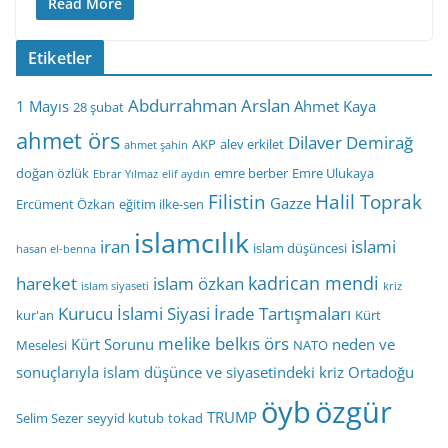
Read More
Etiketler
Abdurrahman Arslan
1 Mayıs
Ahmet Kaya
28 şubat
ahmet örs
Dilaver Demirağ
AKP
alev erkilet
ahmet şahin
doğan özlük
emre berber
Emre Ulukaya
Ebrar Yılmaz
elif aydın
Filistin
Halil Toprak
Gazze
Ercüment Özkan
eğitim ilke-sen
islamcılık
iran
islami
islam düşüncesi
hasan el-benna
kadrican mendi
hareket
islam özkan
islam siyaseti
kriz
Kurucu İslami Siyasi İrade Tartışmaları
kur'an
Kürt
melike belkıs örs
Kürt Sorunu
neden ve
Meselesi
NATO
sonuçlarıyla islam düşünce ve siyasetindeki kriz
Ortadoğu
öyb
özgür
TRUMP
Selim Sezer
seyyid kutub
tokad