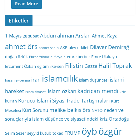
Read More
Etiketler
Abdurrahman Arslan
1 Mayıs
Ahmet Kaya
28 şubat
ahmet örs
Dilaver Demirağ
AKP
alev erkilet
ahmet şahin
doğan özlük
emre berber
Emre Ulukaya
Ebrar Yılmaz
elif aydın
Filistin
Halil Toprak
Gazze
Ercüment Özkan
eğitim ilke-sen
islamcılık
iran
islami
islam düşüncesi
hasan el-benna
kadrican mendi
hareket
islam özkan
islam siyaseti
kriz
Kurucu İslami Siyasi İrade Tartışmaları
kur'an
Kürt
melike belkıs örs
Kürt Sorunu
neden ve
Meselesi
NATO
sonuçlarıyla islam düşünce ve siyasetindeki kriz
Ortadoğu
öyb
özgür
TRUMP
Selim Sezer
seyyid kutub
tokad