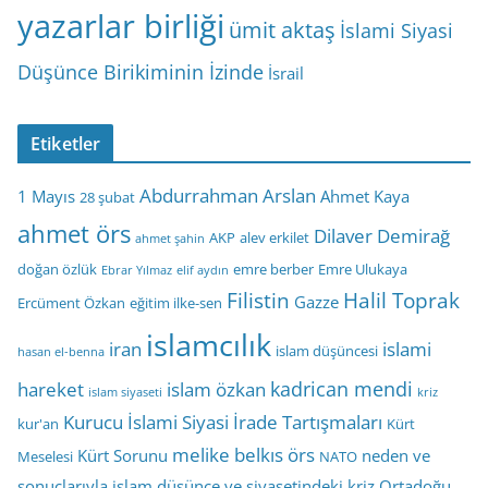
yazarlar birliği
ümit aktaş
İslami Siyasi
Düşünce Birikiminin İzinde
İsrail
Etiketler
Abdurrahman Arslan
1 Mayıs
Ahmet Kaya
28 şubat
ahmet örs
Dilaver Demirağ
AKP
alev erkilet
ahmet şahin
doğan özlük
emre berber
Emre Ulukaya
Ebrar Yılmaz
elif aydın
Filistin
Halil Toprak
Gazze
Ercüment Özkan
eğitim ilke-sen
islamcılık
iran
islami
islam düşüncesi
hasan el-benna
kadrican mendi
hareket
islam özkan
islam siyaseti
kriz
Kurucu İslami Siyasi İrade Tartışmaları
kur'an
Kürt
melike belkıs örs
Kürt Sorunu
neden ve
Meselesi
NATO
sonuçlarıyla islam düşünce ve siyasetindeki kriz
Ortadoğu