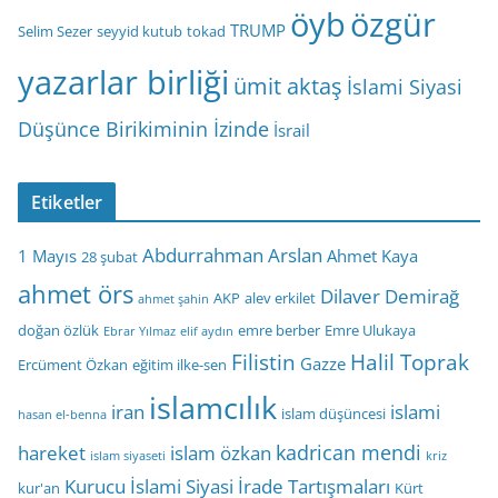
öyb
özgür
TRUMP
Selim Sezer
seyyid kutub
tokad
yazarlar birliği
ümit aktaş
İslami Siyasi
Düşünce Birikiminin İzinde
İsrail
Etiketler
Abdurrahman Arslan
1 Mayıs
Ahmet Kaya
28 şubat
ahmet örs
Dilaver Demirağ
AKP
alev erkilet
ahmet şahin
doğan özlük
emre berber
Emre Ulukaya
Ebrar Yılmaz
elif aydın
Filistin
Halil Toprak
Gazze
Ercüment Özkan
eğitim ilke-sen
islamcılık
iran
islami
islam düşüncesi
hasan el-benna
kadrican mendi
hareket
islam özkan
islam siyaseti
kriz
Kurucu İslami Siyasi İrade Tartışmaları
kur'an
Kürt