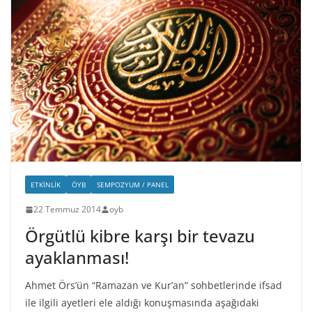
ETKINLIK
ÖYB
SEMPOZYUM / PANEL
22 Temmuz 2014
oyb
Örgütlü kibre karşı bir tevazu
ayaklanması!
Ahmet Örs’ün “Ramazan ve Kur’an” sohbetlerinde ifsad
ile ilgili ayetleri ele aldığı konuşmasında aşağıdaki