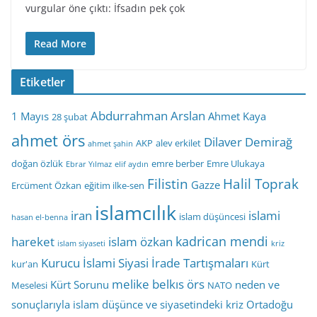
vurgular öne çıktı: İfsadın pek çok
Read More
Etiketler
Abdurrahman Arslan
1 Mayıs
Ahmet Kaya
28 şubat
ahmet örs
Dilaver Demirağ
AKP
alev erkilet
ahmet şahin
doğan özlük
emre berber
Emre Ulukaya
Ebrar Yılmaz
elif aydın
Filistin
Halil Toprak
Gazze
Ercüment Özkan
eğitim ilke-sen
islamcılık
iran
islami
islam düşüncesi
hasan el-benna
kadrican mendi
hareket
islam özkan
islam siyaseti
kriz
Kurucu İslami Siyasi İrade Tartışmaları
kur'an
Kürt
melike belkıs örs
Kürt Sorunu
neden ve
Meselesi
NATO
sonuçlarıyla islam düşünce ve siyasetindeki kriz
Ortadoğu