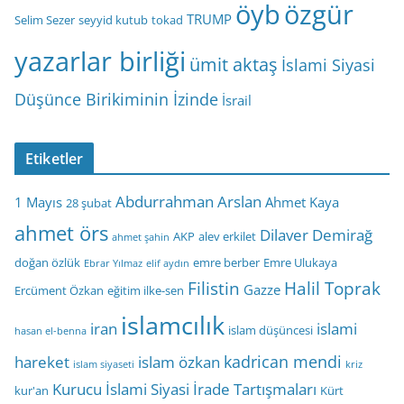
öyb
özgür
TRUMP
Selim Sezer
seyyid kutub
tokad
yazarlar birliği
ümit aktaş
İslami Siyasi
Düşünce Birikiminin İzinde
İsrail
Etiketler
Abdurrahman Arslan
1 Mayıs
Ahmet Kaya
28 şubat
ahmet örs
Dilaver Demirağ
AKP
alev erkilet
ahmet şahin
doğan özlük
emre berber
Emre Ulukaya
Ebrar Yılmaz
elif aydın
Filistin
Halil Toprak
Gazze
Ercüment Özkan
eğitim ilke-sen
islamcılık
iran
islami
islam düşüncesi
hasan el-benna
kadrican mendi
hareket
islam özkan
islam siyaseti
kriz
Kurucu İslami Siyasi İrade Tartışmaları
kur'an
Kürt