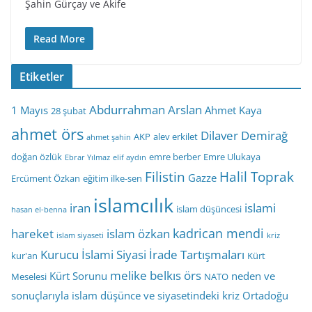
Şahin Gürçay ve Akife
Read More
Etiketler
Abdurrahman Arslan
1 Mayıs
Ahmet Kaya
28 şubat
ahmet örs
Dilaver Demirağ
AKP
alev erkilet
ahmet şahin
doğan özlük
emre berber
Emre Ulukaya
Ebrar Yılmaz
elif aydın
Filistin
Halil Toprak
Gazze
Ercüment Özkan
eğitim ilke-sen
islamcılık
iran
islami
islam düşüncesi
hasan el-benna
kadrican mendi
hareket
islam özkan
islam siyaseti
kriz
Kurucu İslami Siyasi İrade Tartışmaları
kur'an
Kürt
melike belkıs örs
Kürt Sorunu
neden ve
Meselesi
NATO
sonuçlarıyla islam düşünce ve siyasetindeki kriz
Ortadoğu