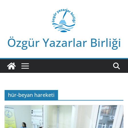
Skip
to
content
Özgür Yazarlar Birliği
hür-beyan hareketi