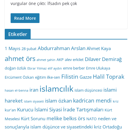
vurgular öne çıktı: İfsadın pek çok
Read More
Etiketler
Abdurrahman Arslan
1 Mayıs
Ahmet Kaya
28 şubat
ahmet örs
Dilaver Demirağ
AKP
alev erkilet
ahmet şahin
doğan özlük
emre berber
Emre Ulukaya
Ebrar Yılmaz
elif aydın
Filistin
Halil Toprak
Gazze
Ercüment Özkan
eğitim ilke-sen
islamcılık
iran
islami
islam düşüncesi
hasan el-benna
kadrican mendi
hareket
islam özkan
islam siyaseti
kriz
Kurucu İslami Siyasi İrade Tartışmaları
kur'an
Kürt
melike belkıs örs
Kürt Sorunu
neden ve
Meselesi
NATO
sonuçlarıyla islam düşünce ve siyasetindeki kriz
Ortadoğu