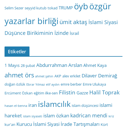
öyb
özgür
TRUMP
Selim Sezer
seyyid kutub
tokad
yazarlar birliği
ümit aktaş
İslami Siyasi
Düşünce Birikiminin İzinde
İsrail
Etiketler
Abdurrahman Arslan
1 Mayıs
Ahmet Kaya
28 şubat
ahmet örs
Dilaver Demirağ
AKP
alev erkilet
ahmet şahin
doğan özlük
emre berber
Emre Ulukaya
Ebrar Yılmaz
elif aydın
Filistin
Halil Toprak
Gazze
Ercüment Özkan
eğitim ilke-sen
islamcılık
iran
islami
islam düşüncesi
hasan el-benna
kadrican mendi
hareket
islam özkan
islam siyaseti
kriz
Kurucu İslami Siyasi İrade Tartışmaları
kur'an
Kürt