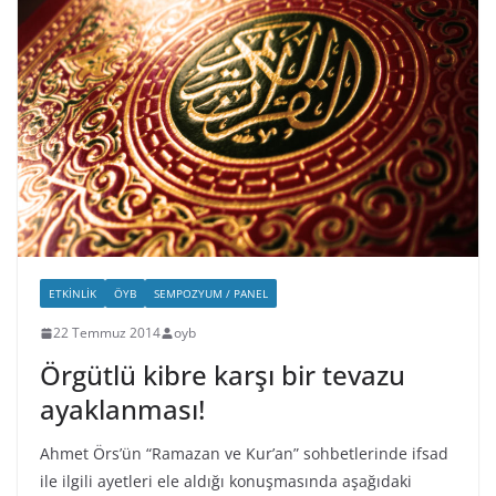
ETKINLIK
ÖYB
SEMPOZYUM / PANEL
22 Temmuz 2014
oyb
Örgütlü kibre karşı bir tevazu
ayaklanması!
Ahmet Örs’ün “Ramazan ve Kur’an” sohbetlerinde ifsad
ile ilgili ayetleri ele aldığı konuşmasında aşağıdaki