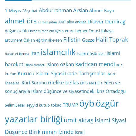
Abdurrahman Arslan
1 Mayıs
Ahmet Kaya
28 şubat
ahmet örs
Dilaver Demirağ
AKP
alev erkilet
ahmet şahin
doğan özlük
emre berber
Emre Ulukaya
Ebrar Yılmaz
elif aydın
Filistin
Halil Toprak
Gazze
Ercüment Özkan
eğitim ilke-sen
islamcılık
iran
islami
islam düşüncesi
hasan el-benna
kadrican mendi
hareket
islam özkan
islam siyaseti
kriz
Kurucu İslami Siyasi İrade Tartışmaları
kur'an
Kürt
melike belkıs örs
Kürt Sorunu
neden ve
Meselesi
NATO
sonuçlarıyla islam düşünce ve siyasetindeki kriz
Ortadoğu
öyb
özgür
TRUMP
Selim Sezer
seyyid kutub
tokad
yazarlar birliği
ümit aktaş
İslami Siyasi
Düşünce Birikiminin İzinde
İsrail