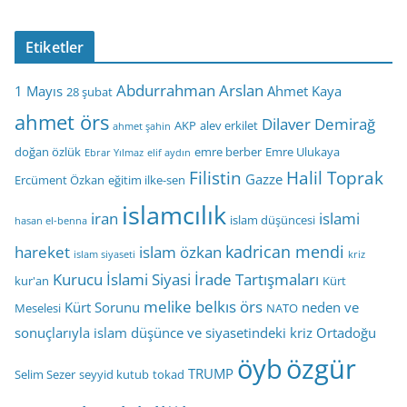
Etiketler
Abdurrahman Arslan
1 Mayıs
Ahmet Kaya
28 şubat
ahmet örs
Dilaver Demirağ
AKP
alev erkilet
ahmet şahin
doğan özlük
emre berber
Emre Ulukaya
Ebrar Yılmaz
elif aydın
Filistin
Halil Toprak
Gazze
Ercüment Özkan
eğitim ilke-sen
islamcılık
iran
islami
islam düşüncesi
hasan el-benna
kadrican mendi
hareket
islam özkan
islam siyaseti
kriz
Kurucu İslami Siyasi İrade Tartışmaları
kur'an
Kürt
melike belkıs örs
Kürt Sorunu
neden ve
Meselesi
NATO
sonuçlarıyla islam düşünce ve siyasetindeki kriz
Ortadoğu
öyb
özgür
TRUMP
Selim Sezer
seyyid kutub
tokad