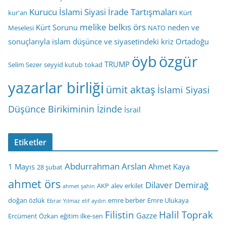
Kurucu İslami Siyasi İrade Tartışmaları
kur'an
Kürt
melike belkıs örs
Kürt Sorunu
neden ve
Meselesi
NATO
sonuçlarıyla islam düşünce ve siyasetindeki kriz
Ortadoğu
öyb
özgür
TRUMP
Selim Sezer
seyyid kutub
tokad
yazarlar birliği
ümit aktaş
İslami Siyasi
Düşünce Birikiminin İzinde
İsrail
Etiketler
Abdurrahman Arslan
1 Mayıs
Ahmet Kaya
28 şubat
ahmet örs
Dilaver Demirağ
AKP
alev erkilet
ahmet şahin
doğan özlük
emre berber
Emre Ulukaya
Ebrar Yılmaz
elif aydın
Filistin
Halil Toprak
Gazze
Ercüment Özkan
eğitim ilke-sen