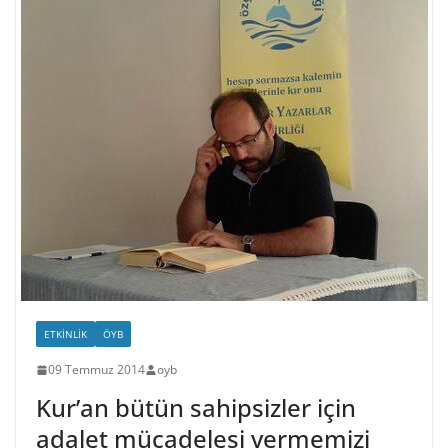
ETKINLIK
ÖYB
09 Temmuz 2014
oyb
Kur’an bütün sahipsizler için
adalet mücadelesi vermemizi