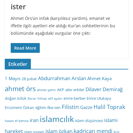
ister
Ahmet Örs’ün infak (karşılıksız yardım), emanet ve
iffetle ilgili ayetleri ele aldığı Kur’an sohbetlerinin bu
bölümünde aşağıdaki vurgular öne çıktı:
Read More
Etiketler
Abdurrahman Arslan
1 Mayıs
Ahmet Kaya
28 şubat
ahmet örs
Dilaver Demirağ
AKP
alev erkilet
ahmet şahin
doğan özlük
emre berber
Emre Ulukaya
Ebrar Yılmaz
elif aydın
Filistin
Halil Toprak
Gazze
Ercüment Özkan
eğitim ilke-sen
islamcılık
iran
islami
islam düşüncesi
hasan el-benna
kadrican mendi
hareket
islam özkan
islam siyaseti
kriz