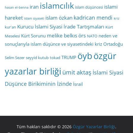
islamcılık
iran
islami
islam düşüncesi
hasan el-benna
kadrican mendi
hareket
islam özkan
islam siyaseti
kriz
Kurucu İslami Siyasi İrade Tartışmaları
kur'an
Kürt
melike belkıs örs
Kürt Sorunu
neden ve
Meselesi
NATO
sonuçlarıyla islam düşünce ve siyasetindeki kriz
Ortadoğu
öyb
özgür
TRUMP
Selim Sezer
seyyid kutub
tokad
yazarlar birliği
ümit aktaş
İslami Siyasi
Düşünce Birikiminin İzinde
İsrail
Tüm hakları saklıdır © 2026
Özgür Yazarlar Birliği
.