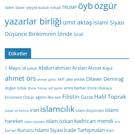
öyb
özgür
TRUMP
Selim Sezer
seyyid kutub
tokad
yazarlar birliği
ümit aktaş
İslami Siyasi
Düşünce Birikiminin İzinde
İsrail
Etiketler
Abdurrahman Arslan
1 Mayıs
Ahmet Kaya
28 şubat
ahmet örs
Dilaver Demirağ
AKP
alev erkilet
ahmet şahin
doğan özlük
emre berber
Emre Ulukaya
Ebrar Yılmaz
elif aydın
Filistin
Halil Toprak
Gazze
Ercüment Özkan
eğitim ilke-sen
islamcılık
iran
islami
islam düşüncesi
hasan el-benna
kadrican mendi
hareket
islam özkan
islam siyaseti
kriz
Kurucu İslami Siyasi İrade Tartışmaları
kur'an
Kürt