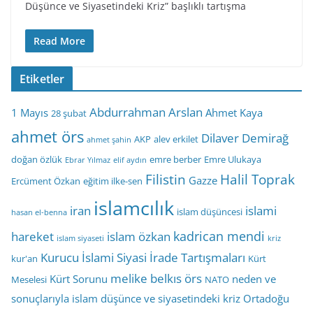
Düşünce ve Siyasetindeki Kriz” başlıklı tartışma
Read More
Etiketler
Abdurrahman Arslan
1 Mayıs
Ahmet Kaya
28 şubat
ahmet örs
Dilaver Demirağ
AKP
alev erkilet
ahmet şahin
doğan özlük
emre berber
Emre Ulukaya
Ebrar Yılmaz
elif aydın
Filistin
Halil Toprak
Gazze
Ercüment Özkan
eğitim ilke-sen
islamcılık
iran
islami
islam düşüncesi
hasan el-benna
kadrican mendi
hareket
islam özkan
islam siyaseti
kriz
Kurucu İslami Siyasi İrade Tartışmaları
kur'an
Kürt
melike belkıs örs
Kürt Sorunu
neden ve
Meselesi
NATO
sonuçlarıyla islam düşünce ve siyasetindeki kriz
Ortadoğu