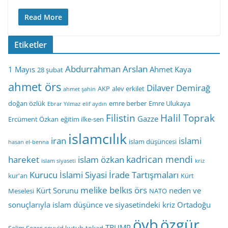
Read More
Etiketler
Abdurrahman Arslan
1 Mayıs
Ahmet Kaya
28 şubat
ahmet örs
Dilaver Demirağ
AKP
alev erkilet
ahmet şahin
doğan özlük
emre berber
Emre Ulukaya
Ebrar Yılmaz
elif aydın
Filistin
Halil Toprak
Gazze
Ercüment Özkan
eğitim ilke-sen
islamcılık
iran
islami
islam düşüncesi
hasan el-benna
kadrican mendi
hareket
islam özkan
islam siyaseti
kriz
Kurucu İslami Siyasi İrade Tartışmaları
kur'an
Kürt
melike belkıs örs
Kürt Sorunu
neden ve
Meselesi
NATO
sonuçlarıyla islam düşünce ve siyasetindeki kriz
Ortadoğu
öyb
özgür
TRUMP
Selim Sezer
seyyid kutub
tokad