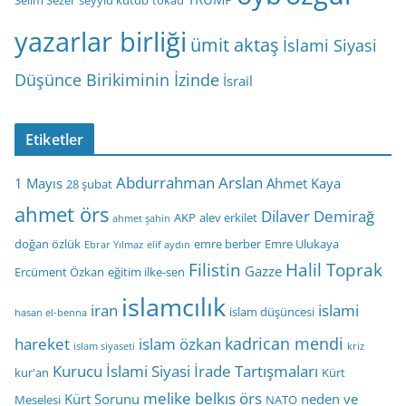
yazarlar birliği
ümit aktaş
İslami Siyasi
Düşünce Birikiminin İzinde
İsrail
Etiketler
Abdurrahman Arslan
1 Mayıs
Ahmet Kaya
28 şubat
ahmet örs
Dilaver Demirağ
AKP
alev erkilet
ahmet şahin
doğan özlük
emre berber
Emre Ulukaya
Ebrar Yılmaz
elif aydın
Filistin
Halil Toprak
Gazze
Ercüment Özkan
eğitim ilke-sen
islamcılık
iran
islami
islam düşüncesi
hasan el-benna
kadrican mendi
hareket
islam özkan
islam siyaseti
kriz
Kurucu İslami Siyasi İrade Tartışmaları
kur'an
Kürt
melike belkıs örs
Kürt Sorunu
neden ve
Meselesi
NATO