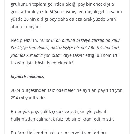
grubunun toplam gelirden aldığı pay bir önceki yıla
göre artarak yüzde 50’ye ulaşmış; en düşük gelire sahip
yüzde 20’nin aldığı pay daha da azalarak yüzde 6’nın
altına inmiştir.
Necip Fazıl’ın,
“Allah’ın on pulunu bekleye dursun on kul;/
Bir kişiye tam dokuz, dokuz kişiye bir pul./ Bu taksimi kurt
yapmaz kuzulara şah olsa!”
diye tasvir ettiği bu sömürü
tezgâhı işte böyle işlemektedir!
Kıymetli halkımız,
2024 bütçesinden faiz ödemelerine ayrılan pay 1 trilyon
254 milyar liradır.
Bu büyük pay, çoluk çocuk ve yetişkiniyle yoksul
halkımızdan çalınarak faiz lobisine ikram edilmiştir.
Bu örnekle kendini gösteren servet transferi bu