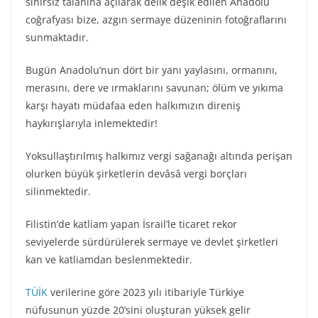
sınırsız talanına açılarak delik deşik edilen Anadolu
coğrafyası bize, azgın sermaye düzeninin fotoğraflarını
sunmaktadır.
Bugün Anadolu’nun dört bir yanı yaylasını, ormanını,
merasını, dere ve ırmaklarını savunan; ölüm ve yıkıma
karşı hayatı müdafaa eden halkımızın direniş
haykırışlarıyla inlemektedir!
Yoksullaştırılmış halkımız vergi sağanağı altında perişan
olurken büyük şirketlerin devâsâ vergi borçları
silinmektedir.
Filistin’de katliam yapan İsrail’le ticaret rekor
seviyelerde sürdürülerek sermaye ve devlet şirketleri
kan ve katliamdan beslenmektedir.
TÜİK
verilerine göre 2023 yılı itibariyle Türkiye
nüfusunun yüzde 20’sini oluşturan yüksek gelir