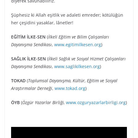
diyerek savunabiliriz.
Şüphesiz ki Allah eşitlik ve adaleti emreder; kötülüğün
her çeşidini yasaklar, lânetler!
EĞİTİM İLKE-SEN
(
İlkeli Eğitim ve Bilim Çalışanları
Dayanışma Sendikası
,
www.egitimilkesen.org
)
SAĞLIK İLKE-SEN
(
İlkeli Sağlık ve Sosyal Hizmet Çalışanları
Dayanışma Sendikası
,
www.saglikilkesen.org
)
TOKAD
(
Toplumsal Dayanışma, Kültür, Eğitim ve Sosyal
Araştırmalar Derneği
,
www.tokad.org
)
ÖYB
(
Özgür Yazarlar Birliği,
www.ozguryazarlarbirligi.org
)