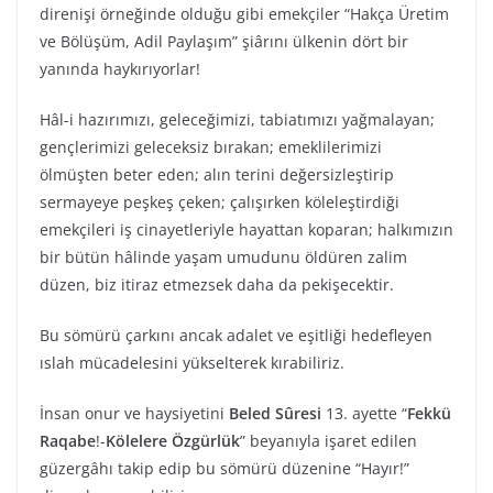
direnişi örneğinde olduğu gibi emekçiler “Hakça Üretim
ve Bölüşüm, Adil Paylaşım” şiârını ülkenin dört bir
yanında haykırıyorlar!
Hâl-i hazırımızı, geleceğimizi, tabiatımızı yağmalayan;
gençlerimizi geleceksiz bırakan; emeklilerimizi
ölmüşten beter eden; alın terini değersizleştirip
sermayeye peşkeş çeken; çalışırken köleleştirdiği
emekçileri iş cinayetleriyle hayattan koparan; halkımızın
bir bütün hâlinde yaşam umudunu öldüren zalim
düzen, biz itiraz etmezsek daha da pekişecektir.
Bu sömürü çarkını ancak adalet ve eşitliği hedefleyen
ıslah mücadelesini yükselterek kırabiliriz.
İnsan onur ve haysiyetini
Beled Sûresi
13. ayette “
Fekkü
Raqabe
!-
Kölelere Özgürlük
” beyanıyla işaret edilen
güzergâhı takip edip bu sömürü düzenine “Hayır!”