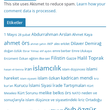
This site uses Akismet to reduce spam.
Learn how your
comment data is processed.
Etiketler
Abdurrahman Arslan
1 Mayıs
Ahmet Kaya
28 şubat
ahmet örs
Dilaver Demirağ
AKP
alev erkilet
ahmet şahin
doğan özlük
emre berber
Emre Ulukaya
Ebrar Yılmaz
elif aydın
Filistin
Halil Toprak
Gazze
Ercüment Özkan
eğitim ilke-sen
islamcılık
iran
islami
islam düşüncesi
hasan el-benna
kadrican mendi
hareket
islam özkan
islam siyaseti
kriz
Kurucu İslami Siyasi İrade Tartışmaları
kur'an
Kürt
melike belkıs örs
Kürt Sorunu
neden ve
Meselesi
NATO
sonuçlarıyla islam düşünce ve siyasetindeki kriz
Ortadoğu
öyb
özgür