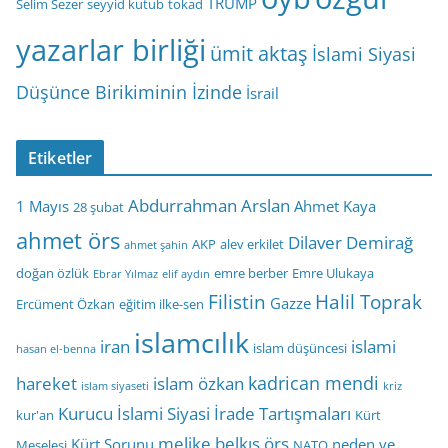
TRUMP
Selim Sezer
seyyid kutub
tokad
yazarlar birliği
ümit aktaş
İslami Siyasi
Düşünce Birikiminin İzinde
İsrail
Etiketler
Abdurrahman Arslan
1 Mayıs
Ahmet Kaya
28 şubat
ahmet örs
Dilaver Demirağ
AKP
alev erkilet
ahmet şahin
doğan özlük
emre berber
Emre Ulukaya
Ebrar Yılmaz
elif aydın
Filistin
Halil Toprak
Gazze
Ercüment Özkan
eğitim ilke-sen
islamcılık
iran
islami
islam düşüncesi
hasan el-benna
kadrican mendi
hareket
islam özkan
islam siyaseti
kriz
Kurucu İslami Siyasi İrade Tartışmaları
kur'an
Kürt
melike belkıs örs
Kürt Sorunu
neden ve
Meselesi
NATO