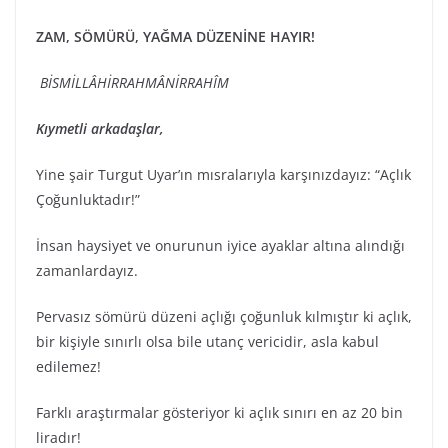
ZAM, SÖMÜRÜ, YAĞMA DÜZENİNE HAYIR!
BİSMİLLÂHİRRAHMÂNİRRAHÎM
Kıymetli arkadaşlar,
Yine şair Turgut Uyar’ın mısralarıyla karşınızdayız: “Açlık
Çoğunluktadır!”
İnsan haysiyet ve onurunun iyice ayaklar altına alındığı
zamanlardayız.
Pervasız sömürü düzeni açlığı çoğunluk kılmıştır ki açlık,
bir kişiyle sınırlı olsa bile utanç vericidir, asla kabul
edilemez!
Farklı araştırmalar gösteriyor ki açlık sınırı en az 20 bin
liradır!