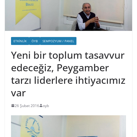
ETKINLIK
ÖYB
SEMPOZYUM / PANEL
Yeni bir toplum tasavvur
edeceğiz, Peygamber
tarzı liderlere ihtiyacımız
var
26 Şubat 2016
oyb