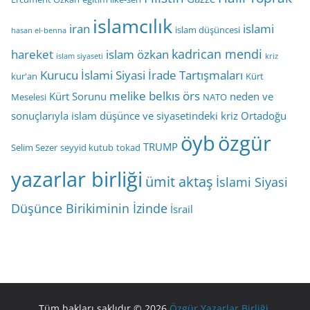
islamcılık
iran
islami
islam düşüncesi
hasan el-benna
kadrican mendi
hareket
islam özkan
islam siyaseti
kriz
Kurucu İslami Siyasi İrade Tartışmaları
kur'an
Kürt
melike belkıs örs
Kürt Sorunu
neden ve
Meselesi
NATO
sonuçlarıyla islam düşünce ve siyasetindeki kriz
Ortadoğu
öyb
özgür
TRUMP
Selim Sezer
seyyid kutub
tokad
yazarlar birliği
ümit aktaş
İslami Siyasi
Düşünce Birikiminin İzinde
İsrail
Tüm hakları saklıdır © 2026
Özgür Yazarlar Birliği
.