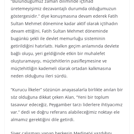
“Bulunduğumuz zaman diliminde içtihad
üretemeyişimiz dezavantajlı durumda olduğumuzun
göstergesidir.” diye konuşmasına devam ederek Fatih
Sultan Mehmet dönemine kadar aktif olarak içtihadın
devam ettiğini, Fatih Sultan Mehmet döneminde
bugünkü şekli ile devlet memurluğu sisteminin
getirildiğini hatırlattı. Halkın geçim anlamında devlete
bağlı oluşu, yeri geldiğinde etkin bir muhalefet
oluşturamayışı, müçtehitlerin pasifleşmesine ve
müçtehitliğin kademeli olarak ortadan kalkmasına
neden olduğunu ileri sürdü.
“Kurucu İlkeler” sözünün anayasalarla birlikte anılan bir
söz olduğuna dikkat çeken Alan, “Yeni bir toplum
tasavvur edeceğiz, Peygamber tarzı liderlere ihtiyacımız
var.” dedi ve doğru referans alabileceğimiz noktayı ele
almamız gerektiğini dile getirdi.
Siyer çalışması yapan herkesin Medine’yi yazdığını,