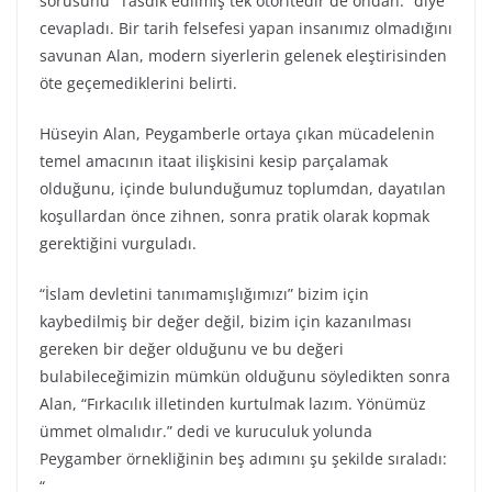
sorusunu “Tasdik edilmiş tek otoritedir de ondan.” diye
cevapladı. Bir tarih felsefesi yapan insanımız olmadığını
savunan Alan, modern siyerlerin gelenek eleştirisinden
öte geçemediklerini belirti.
Hüseyin Alan, Peygamberle ortaya çıkan mücadelenin
temel amacının itaat ilişkisini kesip parçalamak
olduğunu, içinde bulunduğumuz toplumdan, dayatılan
koşullardan önce zihnen, sonra pratik olarak kopmak
gerektiğini vurguladı.
“İslam devletini tanımamışlığımızı” bizim için
kaybedilmiş bir değer değil, bizim için kazanılması
gereken bir değer olduğunu ve bu değeri
bulabileceğimizin mümkün olduğunu söyledikten sonra
Alan, “Fırkacılık illetinden kurtulmak lazım. Yönümüz
ümmet olmalıdır.” dedi ve kuruculuk yolunda
Peygamber örnekliğinin beş adımını şu şekilde sıraladı:
“