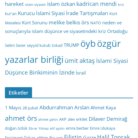
kadrican mendi
hareket
islam özkan
islam siyaseti
kriz
Kurucu İslami Siyasi İrade Tartışmaları
kur'an
Kürt
melike belkıs örs
Kürt Sorunu
neden ve
Meselesi
NATO
sonuçlarıyla islam düşünce ve siyasetindeki kriz
Ortadoğu
öyb
özgür
TRUMP
Selim Sezer
seyyid kutub
tokad
yazarlar birliği
ümit aktaş
İslami Siyasi
Düşünce Birikiminin İzinde
İsrail
Etiketler
Abdurrahman Arslan
1 Mayıs
Ahmet Kaya
28 şubat
ahmet örs
Dilaver Demirağ
AKP
alev erkilet
ahmet şahin
doğan özlük
emre berber
Emre Ulukaya
Ebrar Yılmaz
elif aydın
Filistin
Halil Toprak
Gazze
Ercüment Özkan
eğitim ilke-sen