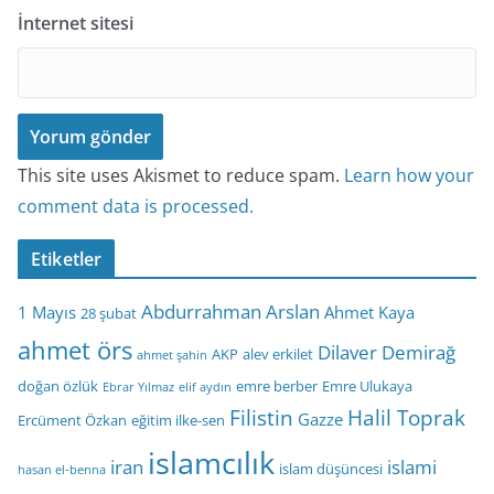
İnternet sitesi
This site uses Akismet to reduce spam.
Learn how your
comment data is processed.
Etiketler
Abdurrahman Arslan
1 Mayıs
Ahmet Kaya
28 şubat
ahmet örs
Dilaver Demirağ
AKP
alev erkilet
ahmet şahin
doğan özlük
emre berber
Emre Ulukaya
Ebrar Yılmaz
elif aydın
Filistin
Halil Toprak
Gazze
Ercüment Özkan
eğitim ilke-sen
islamcılık
iran
islami
islam düşüncesi
hasan el-benna