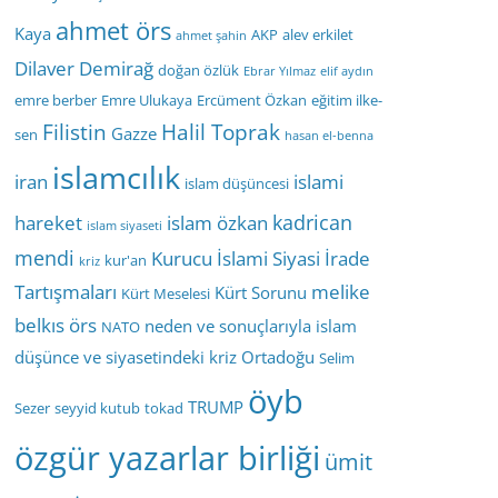
ahmet örs
Kaya
AKP
alev erkilet
ahmet şahin
Dilaver Demirağ
doğan özlük
Ebrar Yılmaz
elif aydın
emre berber
Emre Ulukaya
Ercüment Özkan
eğitim ilke-
Filistin
Halil Toprak
Gazze
sen
hasan el-benna
islamcılık
iran
islami
islam düşüncesi
kadrican
hareket
islam özkan
islam siyaseti
mendi
Kurucu İslami Siyasi İrade
kur'an
kriz
Tartışmaları
melike
Kürt Sorunu
Kürt Meselesi
belkıs örs
neden ve sonuçlarıyla islam
NATO
düşünce ve siyasetindeki kriz
Ortadoğu
Selim
öyb
TRUMP
Sezer
seyyid kutub
tokad
özgür yazarlar birliği
ümit