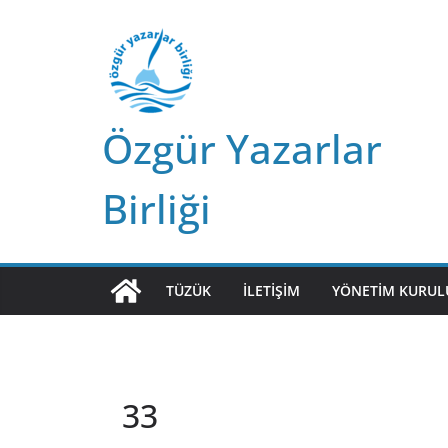
Skip
to
content
Özgür Yazarlar
Birliği
TÜZÜK
İLETIŞIM
YÖNETIM KURUL
33