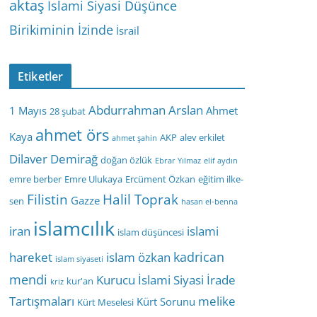
aktaş
İslami Siyasi Düşünce
Birikiminin İzinde
İsrail
Etiketler
Abdurrahman Arslan
1 Mayıs
Ahmet
28 şubat
ahmet örs
Kaya
AKP
alev erkilet
ahmet şahin
Dilaver Demirağ
doğan özlük
Ebrar Yılmaz
elif aydın
emre berber
Emre Ulukaya
Ercüment Özkan
eğitim ilke-
Filistin
Halil Toprak
Gazze
sen
hasan el-benna
islamcılık
iran
islami
islam düşüncesi
kadrican
hareket
islam özkan
islam siyaseti
mendi
Kurucu İslami Siyasi İrade
kur'an
kriz
Tartışmaları
melike
Kürt Sorunu
Kürt Meselesi