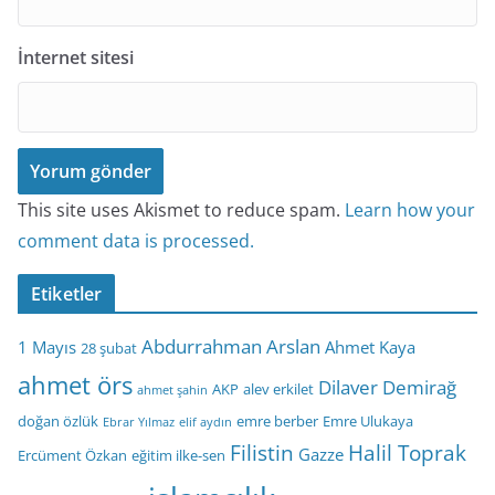
İnternet sitesi
This site uses Akismet to reduce spam.
Learn how your
comment data is processed.
Etiketler
Abdurrahman Arslan
1 Mayıs
Ahmet Kaya
28 şubat
ahmet örs
Dilaver Demirağ
AKP
alev erkilet
ahmet şahin
doğan özlük
emre berber
Emre Ulukaya
Ebrar Yılmaz
elif aydın
Filistin
Halil Toprak
Gazze
Ercüment Özkan
eğitim ilke-sen