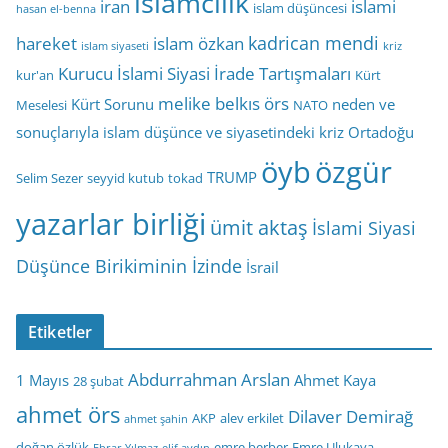
islamcılık
iran
islami
islam düşüncesi
hasan el-benna
kadrican mendi
hareket
islam özkan
islam siyaseti
kriz
Kurucu İslami Siyasi İrade Tartışmaları
kur'an
Kürt
melike belkıs örs
Kürt Sorunu
neden ve
Meselesi
NATO
sonuçlarıyla islam düşünce ve siyasetindeki kriz
Ortadoğu
öyb
özgür
TRUMP
Selim Sezer
seyyid kutub
tokad
yazarlar birliği
ümit aktaş
İslami Siyasi
Düşünce Birikiminin İzinde
İsrail
Etiketler
Abdurrahman Arslan
1 Mayıs
Ahmet Kaya
28 şubat
ahmet örs
Dilaver Demirağ
AKP
alev erkilet
ahmet şahin
doğan özlük
emre berber
Emre Ulukaya