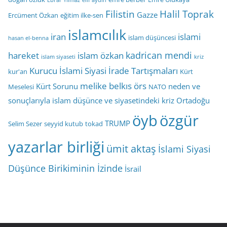
Ebrar Yılmaz
elif aydın
Filistin
Halil Toprak
Gazze
Ercüment Özkan
eğitim ilke-sen
islamcılık
iran
islami
islam düşüncesi
hasan el-benna
kadrican mendi
hareket
islam özkan
islam siyaseti
kriz
Kurucu İslami Siyasi İrade Tartışmaları
kur'an
Kürt
melike belkıs örs
Kürt Sorunu
neden ve
Meselesi
NATO
sonuçlarıyla islam düşünce ve siyasetindeki kriz
Ortadoğu
öyb
özgür
TRUMP
Selim Sezer
seyyid kutub
tokad
yazarlar birliği
ümit aktaş
İslami Siyasi
Düşünce Birikiminin İzinde
İsrail