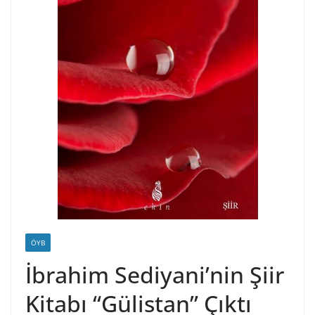
ÖYB
İbrahim Sediyani’nin Şiir
Kitabı “Gülistan” Çıktı