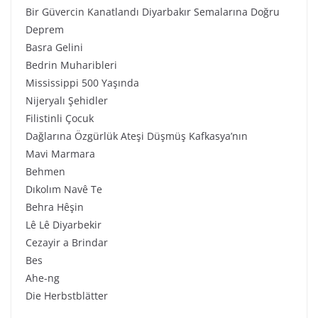
Bir Güvercin Kanatlandı Diyarbakır Semalarına Doğru
Deprem
Basra Gelini
Bedrin Muharibleri
Mississippi 500 Yaşında
Nijeryalı Şehidler
Filistinli Çocuk
Dağlarına Özgürlük Ateşi Düşmüş Kafkasya’nın
Mavi Marmara
Behmen
Dıkolım Navê Te
Behra Hêşin
Lê Lê Diyarbekir
Cezayir a Brindar
Bes
Ahe-ng
Die Herbstblätter