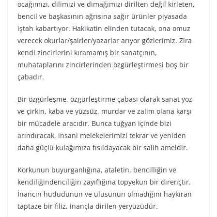
ocağımızı, dilimizi ve dimağımızı dirilten değil kirleten,
bencil ve başkasının ağrısına sağır ürünler piyasada
iştah kabartıyor. Hakikatin elinden tutacak, ona omuz
verecek okurlar/şairler/yazarlar arıyor gözlerimiz. Zira
kendi zincirlerini kıramamış bir sanatçının,
muhataplarını zincirlerinden özgürleştirmesi boş bir
çabadır.
Bir özgürleşme, özgürleştirme çabası olarak sanat yoz
ve çirkin, kaba ve yüzsüz, murdar ve zalim olana karşı
bir mücadele aracıdır. Bunca tuğyan içinde bizi
arındıracak, insani melekelerimizi tekrar ve yeniden
daha güçlü kulağımıza fısıldayacak bir salih ameldir.
Korkunun buyurganlığına, ataletin, bencilliğin ve
kendiliğindenciliğin zayıflığına topyekun bir dirençtir.
İnancın hududunun ve ulusunun olmadığını haykıran
taptaze bir filiz, inançla dirilen yeryüzüdür.