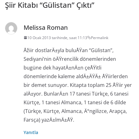
Şiir Kitabı “Gülistan” Çıktı
”
Melissa Roman
10 Ocak 2013 tarihinde, saat 11:13
Permalink
Åžiir dostlarÄ±yla buluÅŸan “Gülistan”,
Sediyani’nin öÄŸrencilik dönemlerinden
bugüne dek hayatÄ±nÄ±n çeÅŸitli
dönemlerinde kaleme aldÄ±ÄŸÄ± ÅŸiirlerden
bir demet sunuyor. Kitapta toplam 25 ÅŸiir yer
alÄ±yor. BunlarÄ±n 17 tanesi Türkçe, 6 tanesi
Kürtçe, 1 tanesi Almanca, 1 tanesi de 6 dilde
(Türkçe, Kürtçe, Almanca, Ä°ngilizce, Arapça,
Farsça) yazÄ±lmÄ±ÅŸ.
Yanıtla