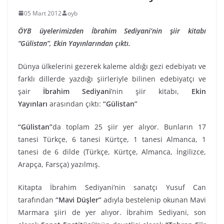
05 Mart 2012
oyb
ÖYB üyelerimizden İbrahim Sediyani’nin şiir kitabı
“Gülistan”, Ekin Yayınlarından çıktı.
Dünya ülkelerini gezerek kaleme aldığı gezi edebiyatı ve
farklı dillerde yazdığı şiirleriyle bilinen edebiyatçı ve
şair
İbrahim Sediyani
’nin şiir kitabı,
Ekin
Yayınları
arasından çıktı:
“Gülistan”
“Gülistan”
da toplam 25 şiir yer alıyor. Bunların 17
tanesi Türkçe, 6 tanesi Kürtçe, 1 tanesi Almanca, 1
tanesi de 6 dilde (Türkçe, Kürtçe, Almanca, İngilizce,
Arapça, Farsça) yazılmış.
Kitapta İbrahim Sediyani’nin sanatçı Yusuf Can
tarafından
“Mavi Düşler”
adıyla bestelenip okunan Mavi
Marmara şiiri de yer alıyor. İbrahim Sediyani, son