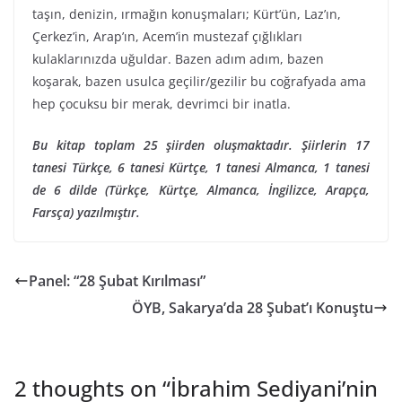
taşın, denizin, ırmağın konuşmaları; Kürt’ün, Laz’ın,
Çerkez’in, Arap’ın, Acem’in mustezaf çığlıkları
kulaklarınızda uğuldar. Bazen adım adım, bazen
koşarak, bazen usulca geçilir/gezilir bu coğrafyada ama
hep çocuksu bir merak, devrimci bir inatla.
Bu kitap toplam 25 şiirden oluşmaktadır. Şiirlerin 17
tanesi Türkçe, 6 tanesi Kürtçe, 1 tanesi Almanca, 1 tanesi
de 6 dilde (Türkçe, Kürtçe, Almanca, İngilizce, Arapça,
Farsça) yazılmıştır.
Panel: “28 Şubat Kırılması”
ÖYB, Sakarya’da 28 Şubat’ı Konuştu
2 thoughts on “
İbrahim Sediyani’nin