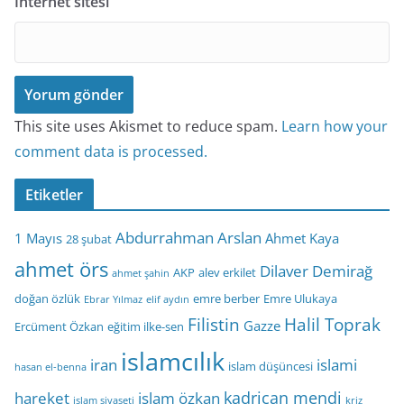
İnternet sitesi
This site uses Akismet to reduce spam.
Learn how your
comment data is processed.
Etiketler
Abdurrahman Arslan
1 Mayıs
Ahmet Kaya
28 şubat
ahmet örs
Dilaver Demirağ
AKP
alev erkilet
ahmet şahin
doğan özlük
emre berber
Emre Ulukaya
Ebrar Yılmaz
elif aydın
Filistin
Halil Toprak
Gazze
Ercüment Özkan
eğitim ilke-sen
islamcılık
iran
islami
islam düşüncesi
hasan el-benna
kadrican mendi
hareket
islam özkan
islam siyaseti
kriz