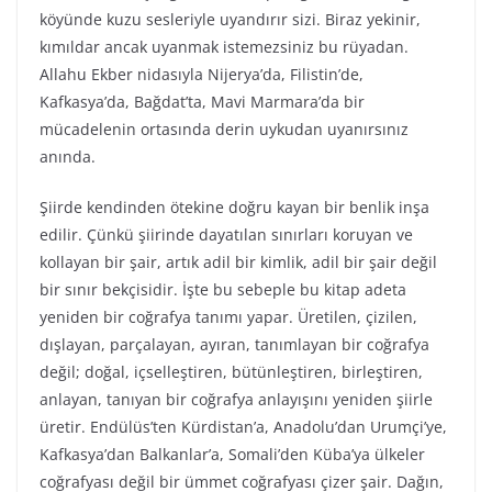
köyünde kuzu sesleriyle uyandırır sizi. Biraz yekinir,
kımıldar ancak uyanmak istemezsiniz bu rüyadan.
Allahu Ekber nidasıyla Nijerya’da, Filistin’de,
Kafkasya’da, Bağdat’ta, Mavi Marmara’da bir
mücadelenin ortasında derin uykudan uyanırsınız
anında.
Şiirde kendinden ötekine doğru kayan bir benlik inşa
edilir. Çünkü şiirinde dayatılan sınırları koruyan ve
kollayan bir şair, artık adil bir kimlik, adil bir şair değil
bir sınır bekçisidir. İşte bu sebeple bu kitap adeta
yeniden bir coğrafya tanımı yapar. Üretilen, çizilen,
dışlayan, parçalayan, ayıran, tanımlayan bir coğrafya
değil; doğal, içselleştiren, bütünleştiren, birleştiren,
anlayan, tanıyan bir coğrafya anlayışını yeniden şiirle
üretir. Endülüs’ten Kürdistan’a, Anadolu’dan Urumçi’ye,
Kafkasya’dan Balkanlar’a, Somali’den Küba’ya ülkeler
coğrafyası değil bir ümmet coğrafyası çizer şair. Dağın,