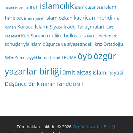
islamcılık
iran
islami
islam düşüncesi
hasan el-benna
kadrican mendi
hareket
islam özkan
islam siyaseti
kriz
Kurucu İslami Siyasi İrade Tartışmaları
kur'an
Kürt
melike belkıs örs
Kürt Sorunu
neden ve
Meselesi
NATO
sonuçlarıyla islam düşünce ve siyasetindeki kriz
Ortadoğu
öyb
özgür
TRUMP
Selim Sezer
seyyid kutub
tokad
yazarlar birliği
ümit aktaş
İslami Siyasi
Düşünce Birikiminin İzinde
İsrail
Tüm hakları saklıdır © 2026
Özgür Yazarlar Birliği
.