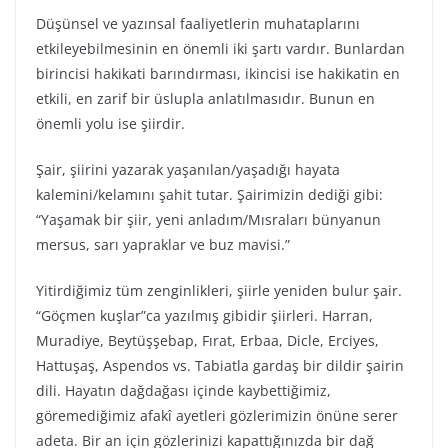
Düşünsel ve yazınsal faaliyetlerin muhataplarını
etkileyebilmesinin en önemli iki şartı vardır. Bunlardan
birincisi hakikati barındırması, ikincisi ise hakikatin en
etkili, en zarif bir üslupla anlatılmasıdır. Bunun en
önemli yolu ise şiirdir.
Şair, şiirini yazarak yaşanılan/yaşadığı hayata
kalemini/kelamını şahit tutar. Şairimizin dediği gibi:
“Yaşamak bir şiir, yeni anladım/Mısraları bünyanun
mersus, sarı yapraklar ve buz mavisi.”
Yitirdiğimiz tüm zenginlikleri, şiirle yeniden bulur şair.
“Göçmen kuşlar”ca yazılmış gibidir şiirleri. Harran,
Muradiye, Beytüşşebap, Fırat, Erbaa, Dicle, Erciyes,
Hattuşaş, Aspendos vs. Tabiatla gardaş bir dildir şairin
dili. Hayatın dağdağası içinde kaybettiğimiz,
göremediğimiz afakî ayetleri gözlerimizin önüne serer
adeta. Bir an için gözlerinizi kapattığınızda bir dağ