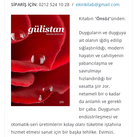
SİPARİŞ İÇİN:
0212 524 10 28 /
ekinkitab@gmail.com
Kitabın “
Önsöz
”ünden:
Duyguların ve duyguya
ait olanın iğdiş edilip
sığlaştırıldığı, modern
hayatın ve cahiliyenin
yabancılaşma ve
savrulmayı
hızlandırdığı bir
vasatta şiir zor,
netameli bir o kadar
da anlamlı ve gerekli
bir çaba. Duygunun
endüstrileşmesi ve
otomatik-seri üretimlerin kolay olanı tüketme iştahına
hizmet etmesi sanat için bir başka tehlike. Evimizi,