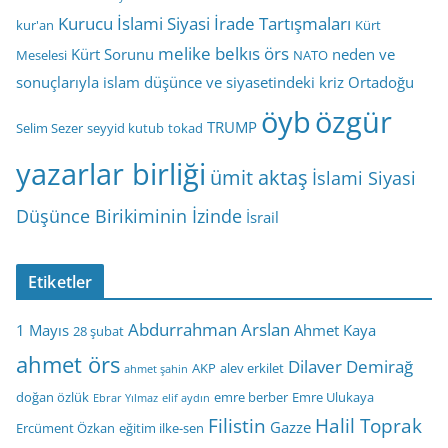
Kurucu İslami Siyasi İrade Tartışmaları
kur'an
Kürt
melike belkıs örs
Kürt Sorunu
neden ve
Meselesi
NATO
sonuçlarıyla islam düşünce ve siyasetindeki kriz
Ortadoğu
öyb
özgür
TRUMP
Selim Sezer
seyyid kutub
tokad
yazarlar birliği
ümit aktaş
İslami Siyasi
Düşünce Birikiminin İzinde
İsrail
Etiketler
Abdurrahman Arslan
1 Mayıs
Ahmet Kaya
28 şubat
ahmet örs
Dilaver Demirağ
AKP
alev erkilet
ahmet şahin
doğan özlük
emre berber
Emre Ulukaya
Ebrar Yılmaz
elif aydın
Filistin
Halil Toprak
Gazze
Ercüment Özkan
eğitim ilke-sen