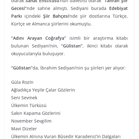
olarak
Sanat Enstitüsü
’nün davetlisi olarak
“Tahran Şiir
Gecesi”
nde sahne almıştı. Sediyani burada
Edebiyat
Parkı
içindeki
Şiir Bahçesi
’nde şiir dostlarına Türkçe,
Kürtçe ve Almanca şiirlerini okumuştu.
“Adını Arayan Coğrafya”
isimli bir araştırma kitabı
bulunan Sediyani’nin,
“Gülistan”
, ikinci kitabı olarak
okuyucularıyla buluşuyor.
“Gülistan”
da, İbrahim Sediyani’nin şu şiirleri yer alıyor:
Gúla Rozín
Ağladıkça Yeşile Çalar Gözlerin
Seni Sevmek
Ülkemin Türküsü
Sakın Kapama Gözlerini
November Sevgilim
Mavi Dizeler
Ülkemin Alnına Vuran Bûsedir Karadeniz’in Dalgaları