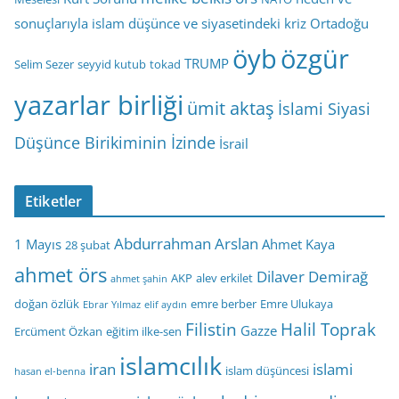
sonuçlarıyla islam düşünce ve siyasetindeki kriz
Ortadoğu
öyb
özgür
TRUMP
Selim Sezer
seyyid kutub
tokad
yazarlar birliği
ümit aktaş
İslami Siyasi
Düşünce Birikiminin İzinde
İsrail
Etiketler
Abdurrahman Arslan
1 Mayıs
Ahmet Kaya
28 şubat
ahmet örs
Dilaver Demirağ
AKP
alev erkilet
ahmet şahin
doğan özlük
emre berber
Emre Ulukaya
Ebrar Yılmaz
elif aydın
Filistin
Halil Toprak
Gazze
Ercüment Özkan
eğitim ilke-sen
islamcılık
iran
islami
islam düşüncesi
hasan el-benna