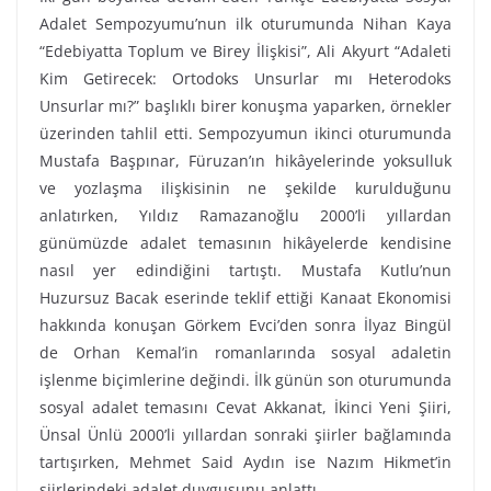
Adalet Sempozyumu’nun ilk oturumunda Nihan Kaya
“Edebiyatta Toplum ve Birey İlişkisi”, Ali Akyurt “Adaleti
Kim Getirecek: Ortodoks Unsurlar mı Heterodoks
Unsurlar mı?” başlıklı birer konuşma yaparken, örnekler
üzerinden tahlil etti. Sempozyumun ikinci oturumunda
Mustafa Başpınar, Füruzan’ın hikâyelerinde yoksulluk
ve yozlaşma ilişkisinin ne şekilde kurulduğunu
anlatırken, Yıldız Ramazanoğlu 2000’li yıllardan
günümüzde adalet temasının hikâyelerde kendisine
nasıl yer edindiğini tartıştı. Mustafa Kutlu’nun
Huzursuz Bacak eserinde teklif ettiği Kanaat Ekonomisi
hakkında konuşan Görkem Evci’den sonra İlyaz Bingül
de Orhan Kemal’in romanlarında sosyal adaletin
işlenme biçimlerine değindi. İlk günün son oturumunda
sosyal adalet temasını Cevat Akkanat, İkinci Yeni Şiiri,
Ünsal Ünlü 2000’li yıllardan sonraki şiirler bağlamında
tartışırken, Mehmet Said Aydın ise Nazım Hikmet’in
şiirlerindeki adalet duygusunu anlattı.