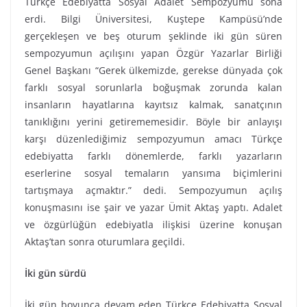
Türkçe Edebiyatta Sosyal Adalet Sempozyumu sona
erdi. Bilgi Üniversitesi, Kuştepe Kampüsü’nde
gerçekleşen ve beş oturum şeklinde iki gün süren
sempozyumun açılışını yapan Özgür Yazarlar Birliği
Genel Başkanı “Gerek ülkemizde, gerekse dünyada çok
farklı sosyal sorunlarla boğuşmak zorunda kalan
insanların hayatlarına kayıtsız kalmak, sanatçının
tanıklığını yerini getirememesidir. Böyle bir anlayışı
karşı düzenlediğimiz sempozyumun amacı Türkçe
edebiyatta farklı dönemlerde, farklı yazarların
eserlerine sosyal temaların yansıma biçimlerini
tartışmaya açmaktır.” dedi. Sempozyumun açılış
konuşmasını ise şair ve yazar Ümit Aktaş yaptı. Adalet
ve özgürlüğün edebiyatla ilişkisi üzerine konuşan
Aktaş’tan sonra oturumlara geçildi.
İki gün sürdü
İki gün boyunca devam eden Türkçe Edebiyatta Sosyal