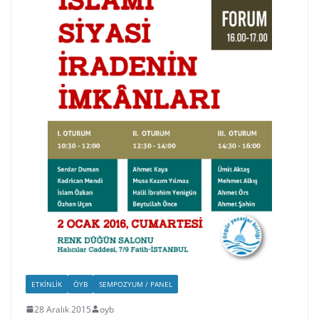
ETKINLIK
ÖYB
SEMPOZYUM / PANEL
28 Aralık 2015
oyb