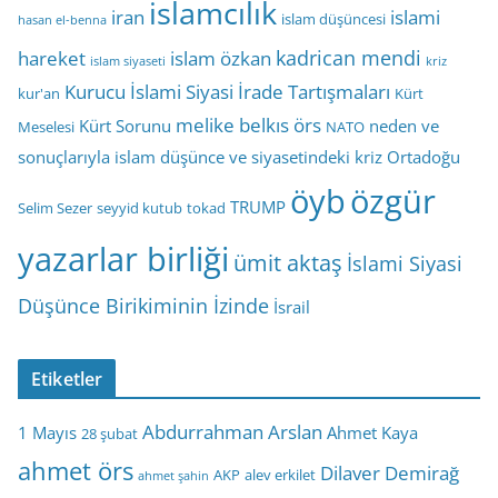
islamcılık
iran
islami
islam düşüncesi
hasan el-benna
kadrican mendi
hareket
islam özkan
islam siyaseti
kriz
Kurucu İslami Siyasi İrade Tartışmaları
kur'an
Kürt
melike belkıs örs
Kürt Sorunu
neden ve
Meselesi
NATO
sonuçlarıyla islam düşünce ve siyasetindeki kriz
Ortadoğu
öyb
özgür
TRUMP
Selim Sezer
seyyid kutub
tokad
yazarlar birliği
ümit aktaş
İslami Siyasi
Düşünce Birikiminin İzinde
İsrail
Etiketler
Abdurrahman Arslan
1 Mayıs
Ahmet Kaya
28 şubat
ahmet örs
Dilaver Demirağ
AKP
alev erkilet
ahmet şahin