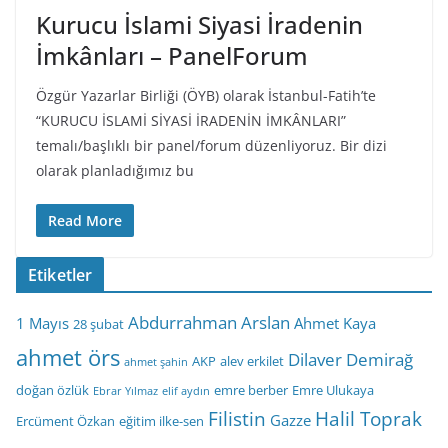
Kurucu İslami Siyasi İradenin
İmkânları – PanelForum
Özgür Yazarlar Birliği (ÖYB) olarak İstanbul-Fatih’te
“KURUCU İSLAMİ SİYASİ İRADENİN İMKÂNLARI”
temalı/başlıklı bir panel/forum düzenliyoruz. Bir dizi
olarak planladığımız bu
Read More
Etiketler
Abdurrahman Arslan
1 Mayıs
Ahmet Kaya
28 şubat
ahmet örs
Dilaver Demirağ
AKP
alev erkilet
ahmet şahin
doğan özlük
emre berber
Emre Ulukaya
Ebrar Yılmaz
elif aydın
Filistin
Halil Toprak
Gazze
Ercüment Özkan
eğitim ilke-sen