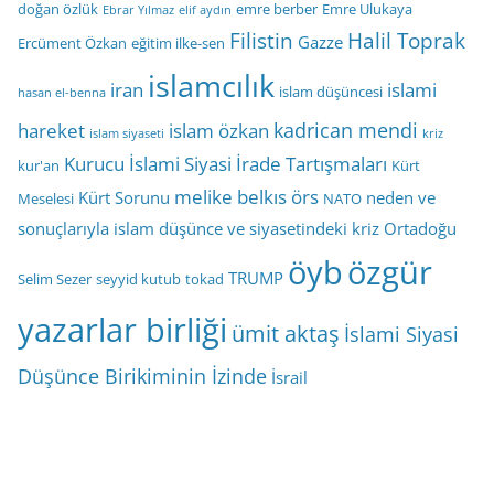
doğan özlük
emre berber
Emre Ulukaya
Ebrar Yılmaz
elif aydın
Filistin
Halil Toprak
Gazze
Ercüment Özkan
eğitim ilke-sen
islamcılık
iran
islami
islam düşüncesi
hasan el-benna
kadrican mendi
hareket
islam özkan
islam siyaseti
kriz
Kurucu İslami Siyasi İrade Tartışmaları
kur'an
Kürt
melike belkıs örs
Kürt Sorunu
neden ve
Meselesi
NATO
sonuçlarıyla islam düşünce ve siyasetindeki kriz
Ortadoğu
öyb
özgür
TRUMP
Selim Sezer
seyyid kutub
tokad
yazarlar birliği
ümit aktaş
İslami Siyasi
Düşünce Birikiminin İzinde
İsrail