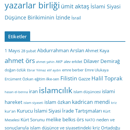
yazarlar birliği
ümit aktaş
İslami Siyasi
Düşünce Birikiminin İzinde
İsrail
Etiketler
Abdurrahman Arslan
1 Mayıs
Ahmet Kaya
28 şubat
ahmet örs
Dilaver Demirağ
AKP
alev erkilet
ahmet şahin
doğan özlük
emre berber
Emre Ulukaya
Ebrar Yılmaz
elif aydın
Filistin
Halil Toprak
Gazze
Ercüment Özkan
eğitim ilke-sen
islamcılık
iran
islami
islam düşüncesi
hasan el-benna
kadrican mendi
hareket
islam özkan
islam siyaseti
kriz
Kurucu İslami Siyasi İrade Tartışmaları
kur'an
Kürt
melike belkıs örs
Kürt Sorunu
neden ve
Meselesi
NATO
sonuçlarıyla islam düşünce ve siyasetindeki kriz
Ortadoğu