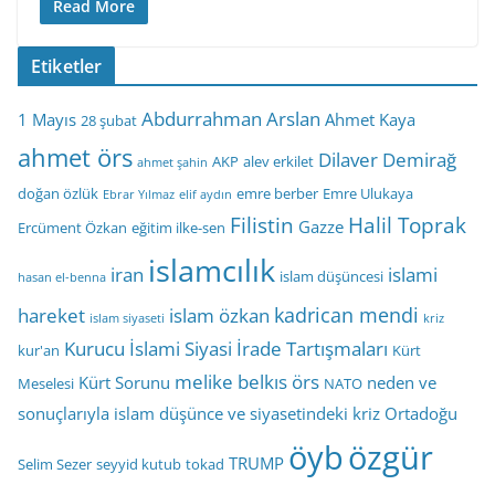
Read More
Etiketler
Abdurrahman Arslan
1 Mayıs
Ahmet Kaya
28 şubat
ahmet örs
Dilaver Demirağ
AKP
alev erkilet
ahmet şahin
doğan özlük
emre berber
Emre Ulukaya
Ebrar Yılmaz
elif aydın
Filistin
Halil Toprak
Gazze
Ercüment Özkan
eğitim ilke-sen
islamcılık
iran
islami
islam düşüncesi
hasan el-benna
kadrican mendi
hareket
islam özkan
islam siyaseti
kriz
Kurucu İslami Siyasi İrade Tartışmaları
kur'an
Kürt
melike belkıs örs
Kürt Sorunu
neden ve
Meselesi
NATO
sonuçlarıyla islam düşünce ve siyasetindeki kriz
Ortadoğu
öyb
özgür
TRUMP
Selim Sezer
seyyid kutub
tokad