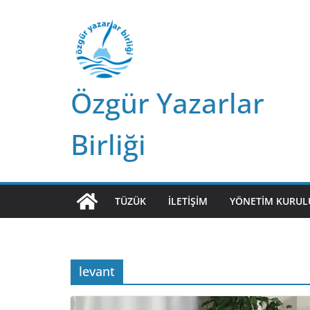
Skip
to
content
Özgür Yazarlar
Birliği
TÜZÜK
İLETIŞIM
YÖNETIM KURUL
levant