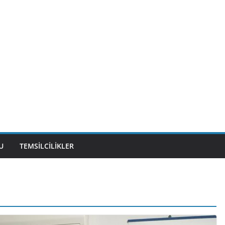
U
TEMSILCILIKLER