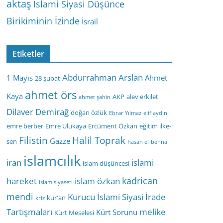
aktaş
İslami Siyasi Düşünce
Birikiminin İzinde
İsrail
Etiketler
Abdurrahman Arslan
1 Mayıs
Ahmet
28 şubat
ahmet örs
Kaya
AKP
alev erkilet
ahmet şahin
Dilaver Demirağ
doğan özlük
Ebrar Yılmaz
elif aydın
emre berber
Emre Ulukaya
Ercüment Özkan
eğitim ilke-
Filistin
Halil Toprak
Gazze
sen
hasan el-benna
islamcılık
iran
islami
islam düşüncesi
kadrican
hareket
islam özkan
islam siyaseti
mendi
Kurucu İslami Siyasi İrade
kur'an
kriz
Tartışmaları
melike
Kürt Sorunu
Kürt Meselesi