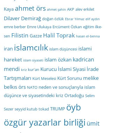
ahmet örs
Kaya
AKP
alev erkilet
ahmet şahin
Dilaver Demirağ
doğan özlük
Ebrar Yılmaz
elif aydın
emre berber
Emre Ulukaya
Ercüment Özkan
eğitim ilke-
Filistin
Halil Toprak
Gazze
sen
hasan el-benna
islamcılık
iran
islami
islam düşüncesi
kadrican
hareket
islam özkan
islam siyaseti
mendi
Kurucu İslami Siyasi İrade
kur'an
kriz
Tartışmaları
melike
Kürt Sorunu
Kürt Meselesi
belkıs örs
neden ve sonuçlarıyla islam
NATO
düşünce ve siyasetindeki kriz
Ortadoğu
Selim
öyb
TRUMP
Sezer
seyyid kutub
tokad
özgür yazarlar birliği
ümit