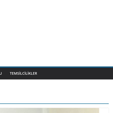
U
TEMSILCILIKLER