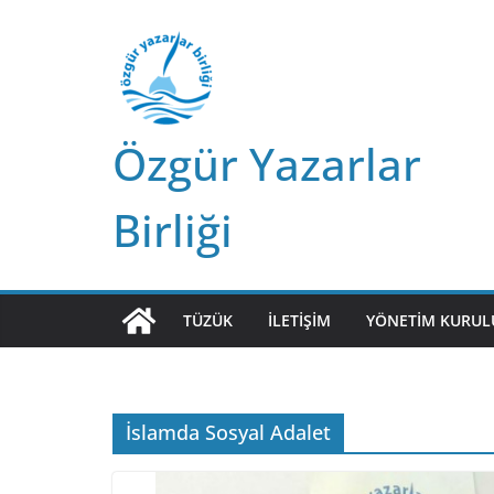
Skip
to
content
Özgür Yazarlar
Birliği
TÜZÜK
İLETIŞIM
YÖNETIM KURUL
İslamda Sosyal Adalet