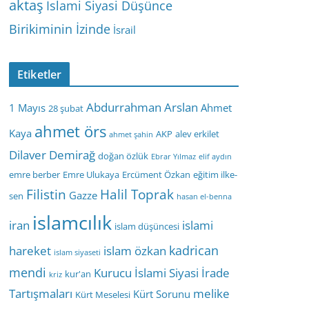
aktaş
İslami Siyasi Düşünce
Birikiminin İzinde
İsrail
Etiketler
Abdurrahman Arslan
1 Mayıs
Ahmet
28 şubat
ahmet örs
Kaya
AKP
alev erkilet
ahmet şahin
Dilaver Demirağ
doğan özlük
Ebrar Yılmaz
elif aydın
emre berber
Emre Ulukaya
Ercüment Özkan
eğitim ilke-
Filistin
Halil Toprak
Gazze
sen
hasan el-benna
islamcılık
iran
islami
islam düşüncesi
kadrican
hareket
islam özkan
islam siyaseti
mendi
Kurucu İslami Siyasi İrade
kur'an
kriz
Tartışmaları
melike
Kürt Sorunu
Kürt Meselesi