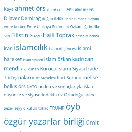
ahmet örs
Kaya
AKP
alev erkilet
ahmet şahin
Dilaver Demirağ
doğan özlük
Ebrar Yılmaz
elif aydın
emre berber
Emre Ulukaya
Ercüment Özkan
eğitim ilke-
Filistin
Halil Toprak
Gazze
sen
hasan el-benna
islamcılık
iran
islami
islam düşüncesi
kadrican
hareket
islam özkan
islam siyaseti
mendi
Kurucu İslami Siyasi İrade
kur'an
kriz
Tartışmaları
melike
Kürt Sorunu
Kürt Meselesi
belkıs örs
neden ve sonuçlarıyla islam
NATO
düşünce ve siyasetindeki kriz
Ortadoğu
Selim
öyb
TRUMP
Sezer
seyyid kutub
tokad
özgür yazarlar birliği
ümit