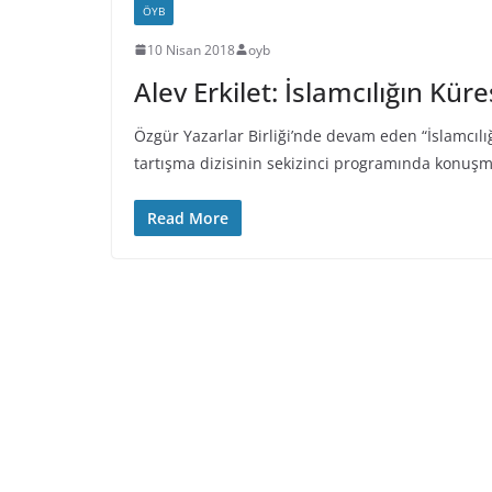
ÖYB
10 Nisan 2018
oyb
Alev Erkilet: İslamcılığın Kü
Özgür Yazarlar Birliği’nde devam eden “İslamcıl
tartışma dizisinin sekizinci programında konuşmac
Read More