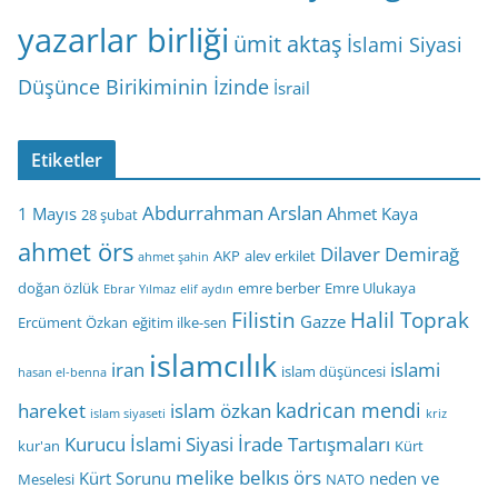
yazarlar birliği
ümit aktaş
İslami Siyasi
Düşünce Birikiminin İzinde
İsrail
Etiketler
Abdurrahman Arslan
1 Mayıs
Ahmet Kaya
28 şubat
ahmet örs
Dilaver Demirağ
AKP
alev erkilet
ahmet şahin
doğan özlük
emre berber
Emre Ulukaya
Ebrar Yılmaz
elif aydın
Filistin
Halil Toprak
Gazze
Ercüment Özkan
eğitim ilke-sen
islamcılık
iran
islami
islam düşüncesi
hasan el-benna
kadrican mendi
hareket
islam özkan
islam siyaseti
kriz
Kurucu İslami Siyasi İrade Tartışmaları
kur'an
Kürt
melike belkıs örs
Kürt Sorunu
neden ve
Meselesi
NATO