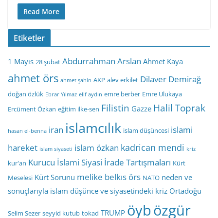
Read More
Etiketler
Abdurrahman Arslan
1 Mayıs
Ahmet Kaya
28 şubat
ahmet örs
Dilaver Demirağ
AKP
alev erkilet
ahmet şahin
doğan özlük
emre berber
Emre Ulukaya
Ebrar Yılmaz
elif aydın
Filistin
Halil Toprak
Gazze
Ercüment Özkan
eğitim ilke-sen
islamcılık
iran
islami
islam düşüncesi
hasan el-benna
kadrican mendi
hareket
islam özkan
islam siyaseti
kriz
Kurucu İslami Siyasi İrade Tartışmaları
kur'an
Kürt
melike belkıs örs
Kürt Sorunu
neden ve
Meselesi
NATO
sonuçlarıyla islam düşünce ve siyasetindeki kriz
Ortadoğu
öyb
özgür
TRUMP
Selim Sezer
seyyid kutub
tokad