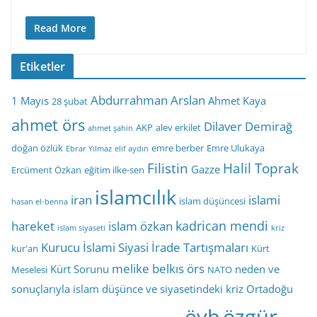
Read More
Etiketler
Abdurrahman Arslan
1 Mayıs
Ahmet Kaya
28 şubat
ahmet örs
Dilaver Demirağ
AKP
alev erkilet
ahmet şahin
doğan özlük
emre berber
Emre Ulukaya
Ebrar Yılmaz
elif aydın
Filistin
Halil Toprak
Gazze
Ercüment Özkan
eğitim ilke-sen
islamcılık
iran
islami
islam düşüncesi
hasan el-benna
kadrican mendi
hareket
islam özkan
islam siyaseti
kriz
Kurucu İslami Siyasi İrade Tartışmaları
kur'an
Kürt
melike belkıs örs
Kürt Sorunu
neden ve
Meselesi
NATO
sonuçlarıyla islam düşünce ve siyasetindeki kriz
Ortadoğu
öyb
özgür