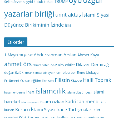
TRUMP
Selim Sezer
seyyid kutub
tokad
yazarlar birliği
ümit aktaş
İslami Siyasi
Düşünce Birikiminin İzinde
İsrail
Etiketler
Abdurrahman Arslan
1 Mayıs
Ahmet Kaya
28 şubat
ahmet örs
Dilaver Demirağ
AKP
alev erkilet
ahmet şahin
doğan özlük
emre berber
Emre Ulukaya
Ebrar Yılmaz
elif aydın
Filistin
Halil Toprak
Gazze
Ercüment Özkan
eğitim ilke-sen
islamcılık
iran
islami
islam düşüncesi
hasan el-benna
kadrican mendi
hareket
islam özkan
islam siyaseti
kriz
Kurucu İslami Siyasi İrade Tartışmaları
kur'an
Kürt
melike belkıs örs
Kürt Sorunu
neden ve
Meselesi
NATO