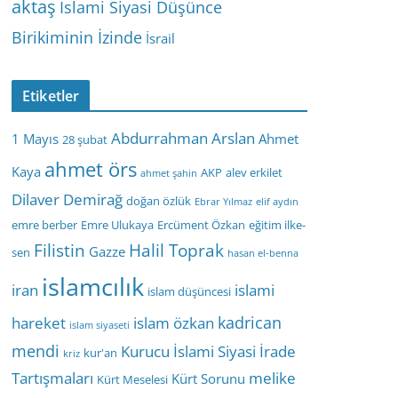
aktaş
İslami Siyasi Düşünce
Birikiminin İzinde
İsrail
Etiketler
Abdurrahman Arslan
1 Mayıs
Ahmet
28 şubat
ahmet örs
Kaya
AKP
alev erkilet
ahmet şahin
Dilaver Demirağ
doğan özlük
Ebrar Yılmaz
elif aydın
emre berber
Emre Ulukaya
Ercüment Özkan
eğitim ilke-
Filistin
Halil Toprak
Gazze
sen
hasan el-benna
islamcılık
iran
islami
islam düşüncesi
kadrican
hareket
islam özkan
islam siyaseti
mendi
Kurucu İslami Siyasi İrade
kur'an
kriz
Tartışmaları
melike
Kürt Sorunu
Kürt Meselesi