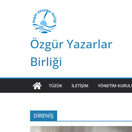
Skip
to
content
Özgür Yazarlar
Birliği
TÜZÜK
İLETIŞIM
YÖNETIM KURUL
DİRENİŞ