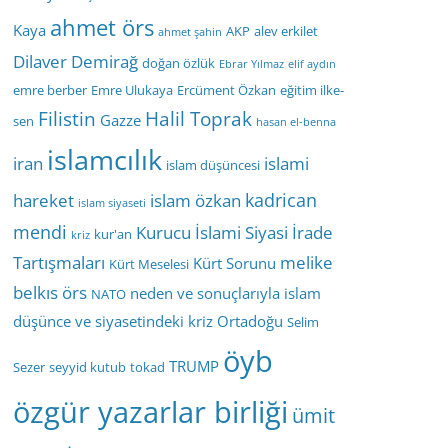
ahmet örs
Kaya
AKP
alev erkilet
ahmet şahin
Dilaver Demirağ
doğan özlük
Ebrar Yılmaz
elif aydın
emre berber
Emre Ulukaya
Ercüment Özkan
eğitim ilke-
Filistin
Halil Toprak
Gazze
sen
hasan el-benna
islamcılık
iran
islami
islam düşüncesi
kadrican
hareket
islam özkan
islam siyaseti
mendi
Kurucu İslami Siyasi İrade
kur'an
kriz
Tartışmaları
melike
Kürt Sorunu
Kürt Meselesi
belkıs örs
neden ve sonuçlarıyla islam
NATO
düşünce ve siyasetindeki kriz
Ortadoğu
Selim
öyb
TRUMP
Sezer
seyyid kutub
tokad
özgür yazarlar birliği
ümit