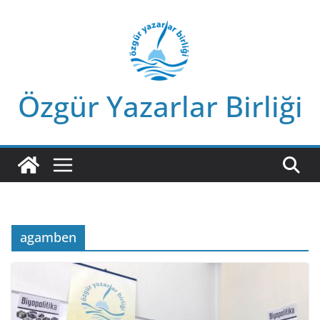
Skip
to
content
Özgür Yazarlar Birliği
agamben