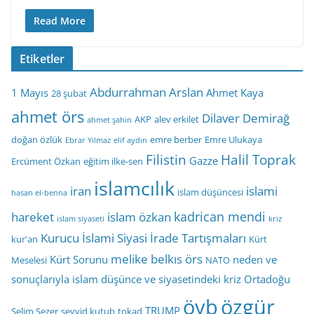
Read More
Etiketler
Abdurrahman Arslan
1 Mayıs
Ahmet Kaya
28 şubat
ahmet örs
Dilaver Demirağ
AKP
alev erkilet
ahmet şahin
doğan özlük
emre berber
Emre Ulukaya
Ebrar Yılmaz
elif aydın
Filistin
Halil Toprak
Gazze
Ercüment Özkan
eğitim ilke-sen
islamcılık
iran
islami
islam düşüncesi
hasan el-benna
kadrican mendi
hareket
islam özkan
islam siyaseti
kriz
Kurucu İslami Siyasi İrade Tartışmaları
kur'an
Kürt
melike belkıs örs
Kürt Sorunu
neden ve
Meselesi
NATO
sonuçlarıyla islam düşünce ve siyasetindeki kriz
Ortadoğu
öyb
özgür
TRUMP
Selim Sezer
seyyid kutub
tokad