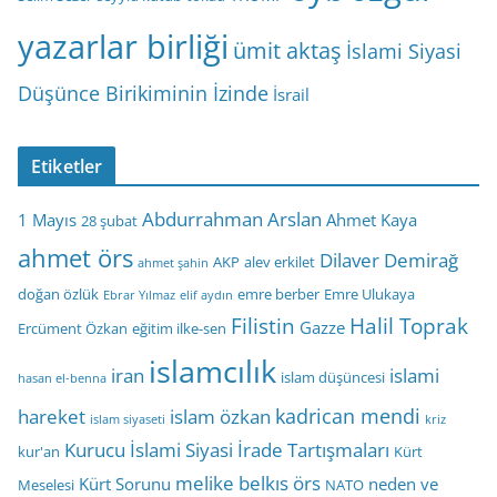
yazarlar birliği
ümit aktaş
İslami Siyasi
Düşünce Birikiminin İzinde
İsrail
Etiketler
Abdurrahman Arslan
1 Mayıs
Ahmet Kaya
28 şubat
ahmet örs
Dilaver Demirağ
AKP
alev erkilet
ahmet şahin
doğan özlük
emre berber
Emre Ulukaya
Ebrar Yılmaz
elif aydın
Filistin
Halil Toprak
Gazze
Ercüment Özkan
eğitim ilke-sen
islamcılık
iran
islami
islam düşüncesi
hasan el-benna
kadrican mendi
hareket
islam özkan
islam siyaseti
kriz
Kurucu İslami Siyasi İrade Tartışmaları
kur'an
Kürt
melike belkıs örs
Kürt Sorunu
neden ve
Meselesi
NATO