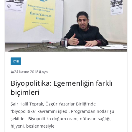
ÖYB
24 Kasım 2018
oyb
Biyopolitika: Egemenliğin farklı
biçimleri
Şair Halil Toprak, Özgür Yazarlar Birliği’nde
“biyopolitika” kavramını işledi. Programdan notlar şu
şekilde: -Biyopolitika doğum oranı, nüfusun sağlığı,
hijyeni, beslenmesiyle