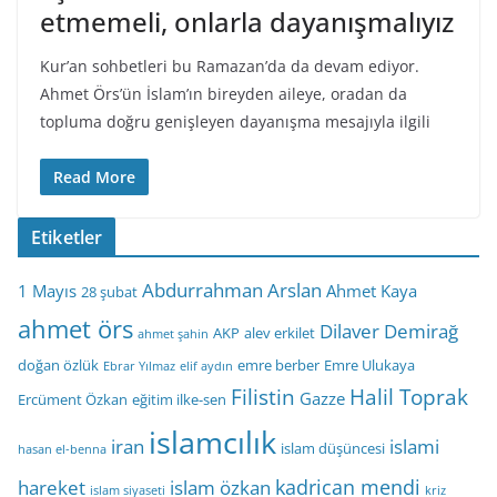
etmemeli, onlarla dayanışmalıyız
Kur’an sohbetleri bu Ramazan’da da devam ediyor.
Ahmet Örs’ün İslam’ın bireyden aileye, oradan da
topluma doğru genişleyen dayanışma mesajıyla ilgili
Read More
Etiketler
Abdurrahman Arslan
1 Mayıs
Ahmet Kaya
28 şubat
ahmet örs
Dilaver Demirağ
AKP
alev erkilet
ahmet şahin
doğan özlük
emre berber
Emre Ulukaya
Ebrar Yılmaz
elif aydın
Filistin
Halil Toprak
Gazze
Ercüment Özkan
eğitim ilke-sen
islamcılık
iran
islami
islam düşüncesi
hasan el-benna
kadrican mendi
hareket
islam özkan
islam siyaseti
kriz