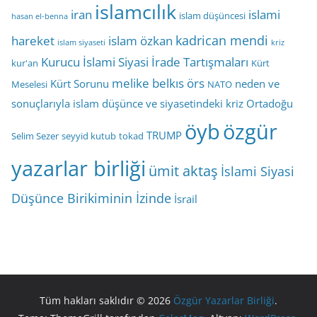
islamcılık
iran
islami
islam düşüncesi
hasan el-benna
kadrican mendi
hareket
islam özkan
islam siyaseti
kriz
Kurucu İslami Siyasi İrade Tartışmaları
kur'an
Kürt
melike belkıs örs
Kürt Sorunu
neden ve
Meselesi
NATO
sonuçlarıyla islam düşünce ve siyasetindeki kriz
Ortadoğu
öyb
özgür
TRUMP
Selim Sezer
seyyid kutub
tokad
yazarlar birliği
ümit aktaş
İslami Siyasi
Düşünce Birikiminin İzinde
İsrail
Tüm hakları saklıdır © 2026
Özgür Yazarlar Birliği
.