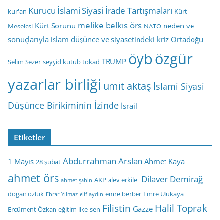
Kurucu İslami Siyasi İrade Tartışmaları
kur'an
Kürt
melike belkıs örs
Kürt Sorunu
neden ve
Meselesi
NATO
sonuçlarıyla islam düşünce ve siyasetindeki kriz
Ortadoğu
öyb
özgür
TRUMP
Selim Sezer
seyyid kutub
tokad
yazarlar birliği
ümit aktaş
İslami Siyasi
Düşünce Birikiminin İzinde
İsrail
Etiketler
Abdurrahman Arslan
1 Mayıs
Ahmet Kaya
28 şubat
ahmet örs
Dilaver Demirağ
AKP
alev erkilet
ahmet şahin
doğan özlük
emre berber
Emre Ulukaya
Ebrar Yılmaz
elif aydın
Filistin
Halil Toprak
Gazze
Ercüment Özkan
eğitim ilke-sen