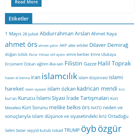
Read More
Etiketler
Abdurrahman Arslan
1 Mayıs
Ahmet Kaya
28 şubat
ahmet örs
Dilaver Demirağ
AKP
alev erkilet
ahmet şahin
doğan özlük
emre berber
Emre Ulukaya
Ebrar Yılmaz
elif aydın
Filistin
Halil Toprak
Gazze
Ercüment Özkan
eğitim ilke-sen
islamcılık
iran
islami
islam düşüncesi
hasan el-benna
kadrican mendi
hareket
islam özkan
islam siyaseti
kriz
Kurucu İslami Siyasi İrade Tartışmaları
kur'an
Kürt
melike belkıs örs
Kürt Sorunu
neden ve
Meselesi
NATO
sonuçlarıyla islam düşünce ve siyasetindeki kriz
Ortadoğu
öyb
özgür
TRUMP
Selim Sezer
seyyid kutub
tokad