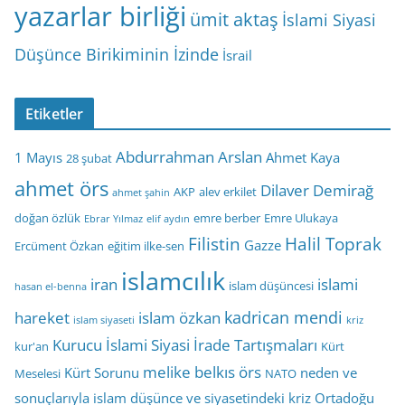
yazarlar birliği
ümit aktaş
İslami Siyasi
Düşünce Birikiminin İzinde
İsrail
Etiketler
Abdurrahman Arslan
1 Mayıs
Ahmet Kaya
28 şubat
ahmet örs
Dilaver Demirağ
AKP
alev erkilet
ahmet şahin
doğan özlük
emre berber
Emre Ulukaya
Ebrar Yılmaz
elif aydın
Filistin
Halil Toprak
Gazze
Ercüment Özkan
eğitim ilke-sen
islamcılık
iran
islami
islam düşüncesi
hasan el-benna
kadrican mendi
hareket
islam özkan
islam siyaseti
kriz
Kurucu İslami Siyasi İrade Tartışmaları
kur'an
Kürt
melike belkıs örs
Kürt Sorunu
neden ve
Meselesi
NATO
sonuçlarıyla islam düşünce ve siyasetindeki kriz
Ortadoğu