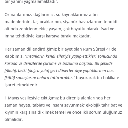
bir yanını yağmalamaktadır.
Ormanlarımız, dağlarımız, su kaynaklarımız altın
madenlerinin, taş ocaklarının, siyanür havuzlarının tehdidi
altında zehirlenmekte; yaşam, çok boyutlu olarak ifsad ve
imha tehdidiyle karşı karşıya bırakılmaktadır.
Her zaman dillendirdiğimiz bir ayet olan Rum Sûresi 41’de
Rabbimiz,
“İnsanların kendi elleriyle yapıp-ettikleri sonucunda
karada ve denizlerde çürüme ve bozulma başladı: Bu şekilde
[Allah], belki [doğru yola] geri dönerler diye yaptıklarının bazı
[kötü] sonuçlarını onlara tattıracaktır.”
buyurarak bu hakikate
işaret etmektedir.
1 Mayıs vesilesiyle çıktığımız bu direniş alanlarında her
zaman hayatı, tabiatı ve insanı savunmak; ekolojik tahribat ve
kıyımın karşısına dikilmek temel ve öncelikli sorumluluğumuz
olmalıdır.