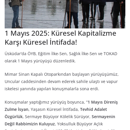
1 Mayıs 2025: Küresel Kapitalizme
Karşı Küresel İntifada!
Üsküdar’da ÖYB, Eğitim İlke-Sen, Sağlık İlke-Sen ve TOKAD
olarak 1 Mayıs yürüyüşü düzenledik.
Mimar Sinan Kapalı Otoparkından başlayan yürüyüşümüz,
Uncular caddesinden devam ederek sahile ulaştı ve vapur
iskelesi yanında yapılan konuşmalarla sona erdi.
Konuşmalar yaptığımız yürüyüş boyunca, “
1 Mayıs Direniş
Zulme İsyan
, Yaşasın Küresel İntifada,
Tevhid Adalet
Özgürlük
, Sermaye Büyüyor Kölelik Sürüyor,
Sermayenin
Değil Rabbimizin Kuluyuz
, Yoksulluk Büyüyor Açlık