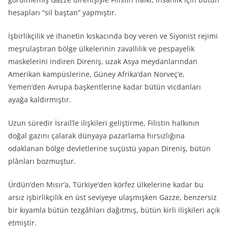
hesapları “sil baştan” yapmıştır.
İşbirlikçilik ve ihanetin kıskacında boy veren ve Siyonist rejimi
meşrulaştıran bölge ülkelerinin zavallılık ve pespayelik
maskelerini indiren Direniş, uzak Asya meydanlarından
Amerikan kampüslerine, Güney Afrika’dan Norveç’e,
Yemen’den Avrupa başkentlerine kadar bütün vicdanları
ayağa kaldırmıştır.
Uzun süredir İsrail’le ilişkileri geliştirme, Filistin halkının
doğal gazını çalarak dünyaya pazarlama hırsızlığına
odaklanan bölge devletlerine suçüstü yapan Direniş, bütün
plânları bozmuştur.
Ürdün’den Mısır’a, Türkiye’den körfez ülkelerine kadar bu
arsız işbirlikçilik en üst seviyeye ulaşmışken Gazze, benzersiz
bir kıyamla bütün tezgâhları dağıtmış, bütün kirli ilişkileri açık
etmiştir.