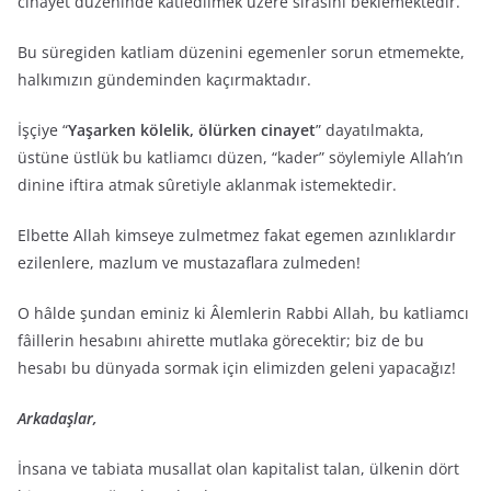
cinayet düzeninde katledilmek üzere sırasını beklemektedir.
Bu süregiden katliam düzenini egemenler sorun etmemekte,
halkımızın gündeminden kaçırmaktadır.
İşçiye “
Yaşarken kölelik, ölürken cinayet
” dayatılmakta,
üstüne üstlük bu katliamcı düzen, “kader” söylemiyle Allah’ın
dinine iftira atmak sûretiyle aklanmak istemektedir.
Elbette Allah kimseye zulmetmez fakat egemen azınlıklardır
ezilenlere, mazlum ve mustazaflara zulmeden!
O hâlde şundan eminiz ki Âlemlerin Rabbi Allah, bu katliamcı
fâillerin hesabını ahirette mutlaka görecektir; biz de bu
hesabı bu dünyada sormak için elimizden geleni yapacağız!
Arkadaşlar,
İnsana ve tabiata musallat olan kapitalist talan, ülkenin dört