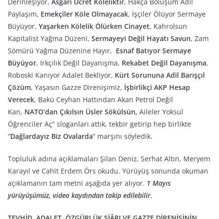
Derinleşiyor,
Asgari Ücret Köleliktir
, Hakça Bölüşüm Adil
Paylaşım,
Emekçiler Köle Olmayacak
, İşçiler Ölüyor Sermaye
Büyüyor,
Yaşarken Kölelik Ölürken Cinayet
, Kahrolsun
Kapitalist Yağma Düzeni,
Sermayeyi Değil Hayatı Savun
, Zam
Sömürü Yağma Düzenine Hayır,
Esnaf Batıyor Sermaye
Büyüyor
, Irkçılık Değil Dayanışma,
Rekabet Değil Dayanışma
,
Roboski Kanıyor Adalet Bekliyor,
Kürt Sorununa Adil Barışçıl
Çözüm
, Yaşasın Gazze Direnişimiz,
İşbirlikçi AKP Hesap
Verecek
, Bakü Ceyhan Hattından Akan Petrol Değil
Kan,
NATO’dan Çıkılsın Üsler Sökülsün,
Aileler Yoksul
Öğrenciler Aç” sloganları attık, tekbir getirip hep birlikte
“
Dağlardayız Biz Ovalarda
” marşını söyledik.
Topluluk adına açıklamaları Şilan Deniz, Serhat Altın, Meryem
Karayıl ve Cahit Erdem Örs okudu. Yürüyüş sonunda okuman
açıklamanın tam metni aşağıda yer alıyor.
1 Mayıs
yürüyüşümüz
, video kaydından takip edilebilir.
TEVHİD, ADALET, ÖZGÜRLÜK ŞİÂRI VE
GAZZE DİRENİŞİNİN