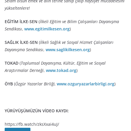
Selam olsun emek ve alın terine sahip çıkıp haysiyet mücadelesini
yükseltenlere!
EĞİTİM İLKE-SEN
(
İlkeli Eğitim ve Bilim Çalışanları Dayanışma
Sendikası
,
www.egitimilkesen.org
)
SAĞLIK İLKE-SEN
(
İlkeli Sağlık ve Sosyal Hizmet Çalışanları
Dayanışma Sendikası
,
www.saglikilkesen.org
)
TOKAD
(
Toplumsal Dayanışma, Kültür, Eğitim ve Sosyal
Araştırmalar Derneği
,
www.tokad.org
)
ÖYB
(
Özgür Yazarlar Birliği,
www.ozguryazarlarbirligi.org
)
YÜRÜYÜŞÜMÜZÜN VİDEO KAYDI:
https://fb.watch/zksXxai4uJ/