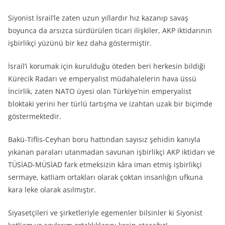
Siyonist İsrail’le zaten uzun yıllardır hız kazanıp savaş
boyunca da arsızca sürdürülen ticari ilişkiler, AKP iktidarının
işbirlikçi yüzünü bir kez daha göstermiştir.
İsrail’i korumak için kurulduğu öteden beri herkesin bildiği
Kürecik Radarı ve emperyalist müdahalelerin hava üssü
İncirlik, zaten NATO üyesi olan Türkiye’nin emperyalist
bloktaki yerini her türlü tartışma ve izahtan uzak bir biçimde
göstermektedir.
Bakü-Tiflis-Ceyhan boru hattından sayısız şehidin kanıyla
yıkanan paraları utanmadan savunan işbirlikçi AKP iktidarı ve
TÜSİAD-MÜSİAD fark etmeksizin kâra iman etmiş işbirlikçi
sermaye, katliam ortakları olarak çoktan insanlığın ufkuna
kara leke olarak asılmıştır.
Siyasetçileri ve şirketleriyle egemenler bilsinler ki Siyonist