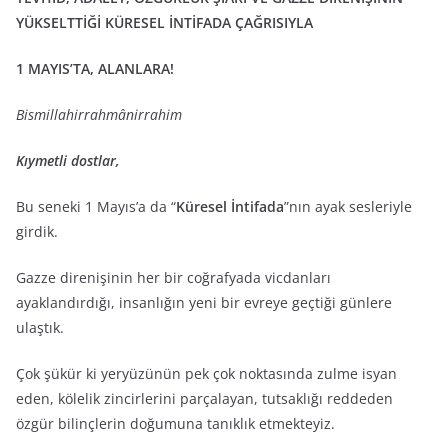
YÜKSELTTİĞİ
KÜRESEL
İNTİFADA ÇAĞRISIYLA
1 MAYIS’TA, ALANLARA!
Bismillahirrahmânirrahim
Kıymetli dostlar,
Bu seneki 1 Mayıs’a da “
Küresel İntifada
”nın ayak sesleriyle
girdik.
Gazze direnişinin her bir coğrafyada vicdanları
ayaklandırdığı, insanlığın yeni bir evreye geçtiği günlere
ulaştık.
Çok şükür ki yeryüzünün pek çok noktasında zulme isyan
eden, kölelik zincirlerini parçalayan, tutsaklığı reddeden
özgür bilinçlerin doğumuna tanıklık etmekteyiz.