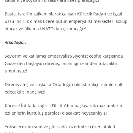
katliam ve soykırım ortaklıklarını kesip atacağız!
Başta, İsrail’in kalkanı olarak çalışan Kürecik Radarı ve İşgal
üssü İncirlik olmak üzere bütün emperyalist merkezleri söküp
atacak ve ülkemizi NATO’dan çıkaracağız!
Arkadaşlar,
Soykırım ve katliamcı emperyalist-Siyonist cephe karşısında
Gazze’den başlayan direniş, insanlığın elinden tutacaktır;
umutluyuz!
Direniş ateş ve coşkusu Ortadoğu’daki işbirlikçi rejimleri alt
edecektir; inançlıyız!
Küresel İntifada çağrısı Filistin’den başlayarak mazlumların,
ezilenlerin kurtuluş parolası olacaktır; heyecanlıyız!
Yükselecek bu yeni ve gür sadâ, üzerimize çöken ataleti