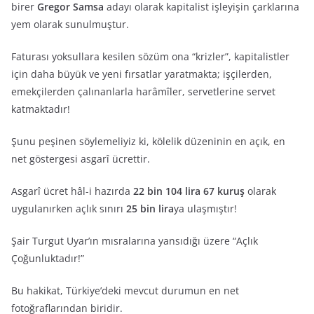
birer
Gregor Samsa
adayı olarak kapitalist işleyişin çarklarına
yem olarak sunulmuştur.
Faturası yoksullara kesilen sözüm ona “krizler”, kapitalistler
için daha büyük ve yeni fırsatlar yaratmakta; işçilerden,
emekçilerden çalınanlarla harâmîler, servetlerine servet
katmaktadır!
Şunu peşinen söylemeliyiz ki, kölelik düzeninin en açık, en
net göstergesi asgarî ücrettir.
Asgarî ücret hâl-i hazırda
22 bin 104 lira 67 kuruş
olarak
uygulanırken açlık sınırı
25 bin lira
ya ulaşmıştır!
Şair Turgut Uyar’ın mısralarına yansıdığı üzere “Açlık
Çoğunluktadır!”
Bu hakikat, Türkiye’deki mevcut durumun en net
fotoğraflarından biridir.