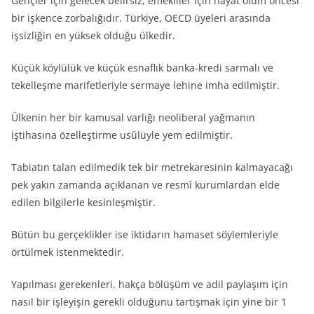
Gençler için gelecek belirsiz, emekliler için hayat ölüm öncesi
bir işkence zorbalığıdır. Türkiye, OECD üyeleri arasında
işsizliğin en yüksek olduğu ülkedir.
Küçük köylülük ve küçük esnaflık banka-kredi sarmalı ve
tekelleşme marifetleriyle sermaye lehine imha edilmiştir.
Ülkenin her bir kamusal varlığı neoliberal yağmanın
iştihasına özelleştirme usûlüyle yem edilmiştir.
Tabiatın talan edilmedik tek bir metrekaresinin kalmayacağı
pek yakın zamanda açıklanan ve resmî kurumlardan elde
edilen bilgilerle kesinleşmiştir.
Bütün bu gerçeklikler ise iktidarın hamaset söylemleriyle
örtülmek istenmektedir.
Yapılması gerekenleri, hakça bölüşüm ve adil paylaşım için
nasıl bir işleyişin gerekli olduğunu tartışmak için yine bir 1