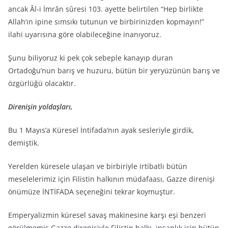
ancak Âl-i İmrân sûresi 103. ayette belirtilen “Hep birlikte
Allah’ın ipine sımsıkı tutunun ve birbirinizden kopmayın!”
ilahi uyarısına göre olabileceğine inanıyoruz.
Şunu biliyoruz ki pek çok sebeple kanayıp duran
Ortadoğu’nun barış ve huzuru, bütün bir yeryüzünün barış ve
özgürlüğü olacaktır.
Direnişin yoldaşları,
Bu 1 Mayıs’a Küresel İntifada’nın ayak sesleriyle girdik,
demiştik.
Yerelden küresele ulaşan ve birbiriyle irtibatlı bütün
meselelerimiz için Filistin halkının müdafaası, Gazze direnişi
önümüze İNTİFADA seçeneğini tekrar koymuştur.
Emperyalizmin küresel savaş makinesine karşı eşi benzeri
görülmemiş Gazze direnişiyle Filistin halkı, insanlık için bütün