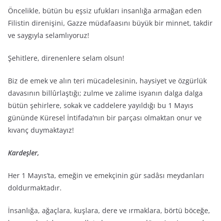
Öncelikle, bütün bu eşsiz ufukları insanlığa armağan eden
Filistin direnişini, Gazze müdafaasını büyük bir minnet, takdir
ve saygıyla selamlıyoruz!
Şehitlere, direnenlere selam olsun!
Biz de emek ve alın teri mücadelesinin, haysiyet ve özgürlük
davasının billûrlaştığı; zulme ve zalime isyanın dalga dalga
bütün şehirlere, sokak ve caddelere yayıldığı bu 1 Mayıs
gününde Küresel İntifada’nın bir parçası olmaktan onur ve
kıvanç duymaktayız!
Kardeşler,
Her 1 Mayıs’ta, emeğin ve emekçinin gür sadâsı meydanları
doldurmaktadır.
İnsanlığa, ağaçlara, kuşlara, dere ve ırmaklara, börtü böceğe,