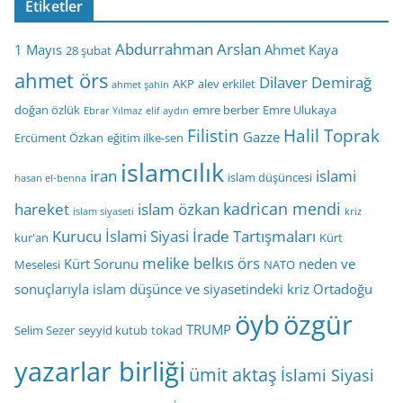
Etiketler
Abdurrahman Arslan
1 Mayıs
Ahmet Kaya
28 şubat
ahmet örs
Dilaver Demirağ
AKP
alev erkilet
ahmet şahin
doğan özlük
emre berber
Emre Ulukaya
Ebrar Yılmaz
elif aydın
Filistin
Halil Toprak
Gazze
Ercüment Özkan
eğitim ilke-sen
islamcılık
iran
islami
islam düşüncesi
hasan el-benna
kadrican mendi
hareket
islam özkan
islam siyaseti
kriz
Kurucu İslami Siyasi İrade Tartışmaları
kur'an
Kürt
melike belkıs örs
Kürt Sorunu
neden ve
Meselesi
NATO
sonuçlarıyla islam düşünce ve siyasetindeki kriz
Ortadoğu
öyb
özgür
TRUMP
Selim Sezer
seyyid kutub
tokad
yazarlar birliği
ümit aktaş
İslami Siyasi