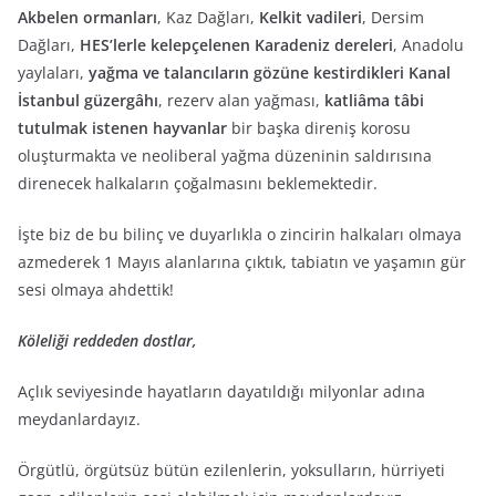
Akbelen ormanları
, Kaz Dağları,
Kelkit vadileri
, Dersim
Dağları,
HES’lerle kelepçelenen Karadeniz dereleri
, Anadolu
yaylaları,
yağma ve talancıların gözüne kestirdikleri Kanal
İstanbul güzergâhı
, rezerv alan yağması,
katliâma tâbi
tutulmak istenen
hayvanlar
bir başka direniş korosu
oluşturmakta ve neoliberal yağma düzeninin saldırısına
direnecek halkaların çoğalmasını beklemektedir.
İşte biz de bu bilinç ve duyarlıkla o zincirin halkaları olmaya
azmederek 1 Mayıs alanlarına çıktık, tabiatın ve yaşamın gür
sesi olmaya ahdettik!
Köleliği reddeden dostlar,
Açlık seviyesinde hayatların dayatıldığı milyonlar adına
meydanlardayız.
Örgütlü, örgütsüz bütün ezilenlerin, yoksulların, hürriyeti